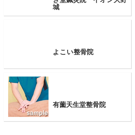
城
よこい整骨院
有薗天生堂整骨院