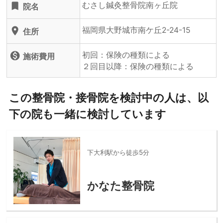
むさし鍼灸整骨院南ヶ丘院
turned_in
院名
福岡県大野城市南ケ丘2-24-15
location_on
住所
初回：保険の種類による
monetization_on
施術費用
２回目以降：保険の種類による
この整骨院・接骨院を検討中の人は、以
下の院も一緒に検討しています
下大利駅から徒歩5分
かなた整骨院