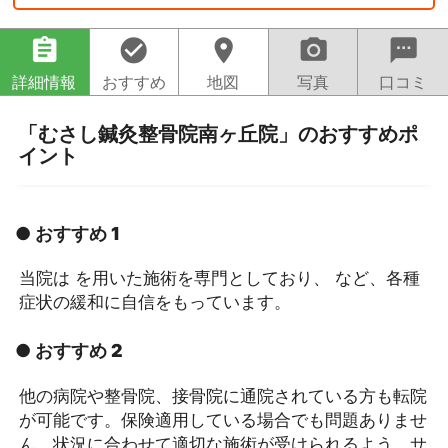
assignment
check_circle
location_on
camera_alt
sms
詳細情報
おすすめ
地図
写真
口コミ
「むさし鍼灸整骨院南ヶ丘院」のおすすめポ
イント
● おすすめ 1
当院は を用いた施術を専門としており、 など、各種
症状の緩和に自信をもっています。
● おすすめ 2
他の病院や整骨院、接骨院に通院されている方も転院
が可能です。保険適用している場合でも問題ありませ
ん。状況に合わせて適切な施術が受けられるよう、サ