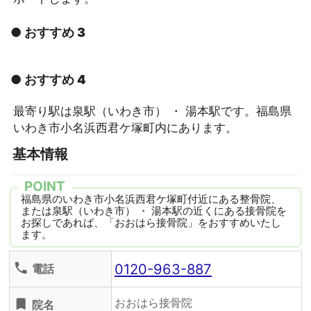
● おすすめ 3
● おすすめ 4
最寄り駅は泉駅（いわき市） ・ 湯本駅です。福島県
いわき市小名浜西君ケ塚町内にあります。
基本情報
POINT
福島県のいわき市小名浜西君ケ塚町付近にある整骨院、
または泉駅（いわき市） ・ 湯本駅の近くにある接骨院を
お探しであれば、「おおはら接骨院」をおすすめいたし
ます。
0120-963-887
phone
電話
おおはら接骨院
turned_in
院名