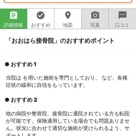
assignment
check_circle
location_on
camera_alt
sms
詳細情報
おすすめ
地図
写真
口コミ
「おおはら接骨院」のおすすめポイント
● おすすめ 1
当院は を用いた施術を専門としており、 など、各種
症状の緩和に自信をもっています。
● おすすめ 2
他の病院や整骨院、接骨院に通院されている方も転院
が可能です。保険適用している場合でも問題ありませ
ん。状況に合わせて適切な施術が受けられるよう、サ
ポートします。