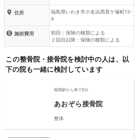
福島県いわき市小名浜西君ケ塚町13-
location_on
住所
9
初回：保険の種類による
monetization_on
施術費用
２回目以降：保険の種類による
この整骨院・接骨院を検討中の人は、以
下の院も一緒に検討しています
相馬駅から車で6分
あおぞら接骨院
整体