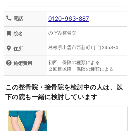
0120-963-887
phone
電話
のぞみ整骨院
turned_in
院名
島根県出雲市西新町1丁目2453-4
location_on
住所
初回：保険の種類による
monetization_on
施術費用
２回目以降：保険の種類による
この整骨院・接骨院を検討中の人は、以
下の院も一緒に検討しています