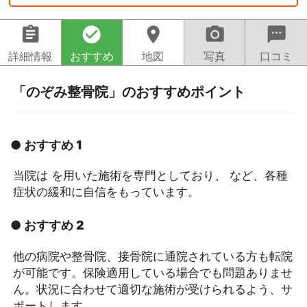
assignment
check_circle
location_on
camera_alt
sms
詳細情報
おすすめ
地図
写真
口コミ
「のぞみ整骨院」のおすすめポイント
● おすすめ 1
当院は を用いた施術を専門としており、 など、各種
症状の緩和に自信をもっています。
● おすすめ 2
他の病院や整骨院、接骨院に通院されている方も転院
が可能です。保険適用している場合でも問題ありませ
ん。状況に合わせて適切な施術が受けられるよう、サ
ポートします。