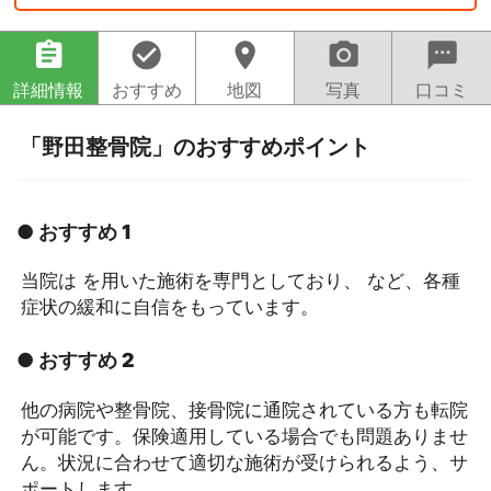
assignment
check_circle
location_on
camera_alt
sms
詳細情報
おすすめ
地図
写真
口コミ
「野田整骨院」のおすすめポイント
● おすすめ 1
当院は を用いた施術を専門としており、 など、各種
症状の緩和に自信をもっています。
● おすすめ 2
他の病院や整骨院、接骨院に通院されている方も転院
が可能です。保険適用している場合でも問題ありませ
ん。状況に合わせて適切な施術が受けられるよう、サ
ポートします。