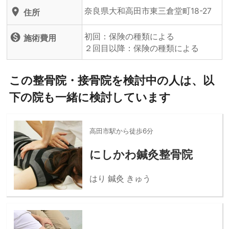
奈良県大和高田市東三倉堂町18-27
location_on
住所
初回：保険の種類による
monetization_on
施術費用
２回目以降：保険の種類による
この整骨院・接骨院を検討中の人は、以
下の院も一緒に検討しています
高田市駅から徒歩6分
にしかわ鍼灸整骨院
はり 鍼灸 きゅう