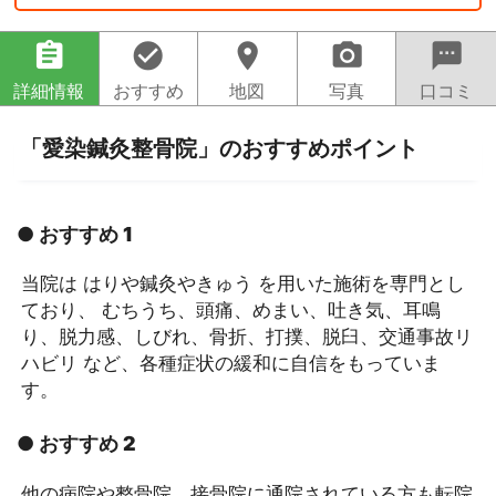
assignment
check_circle
location_on
camera_alt
sms
詳細情報
おすすめ
地図
写真
口コミ
「愛染鍼灸整骨院」のおすすめポイント
● おすすめ 1
当院は はりや鍼灸やきゅう を用いた施術を専門とし
ており、 むちうち、頭痛、めまい、吐き気、耳鳴
り、脱力感、しびれ、骨折、打撲、脱臼、交通事故リ
ハビリ など、各種症状の緩和に自信をもっていま
す。
● おすすめ 2
他の病院や整骨院、接骨院に通院されている方も転院