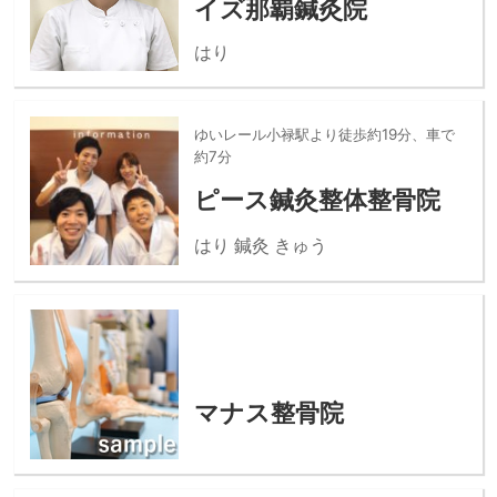
イズ那覇鍼灸院
はり
ゆいレール小禄駅より徒歩約19分、車で
約7分
ピース鍼灸整体整骨院
はり 鍼灸 きゅう
マナス整骨院