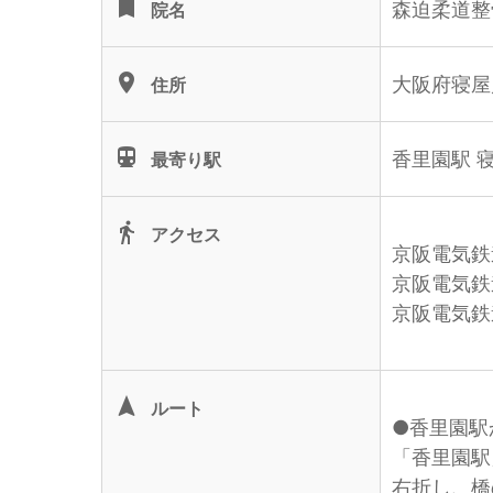
turned_in
森迫柔道整
院名
location_on
大阪府寝屋川
住所
directions_subway
香里園駅 
最寄り駅
directions_walk
アクセス
京阪電気鉄
京阪電気鉄
京阪電気鉄
navigation
ルート
●香里園
「香里園駅
右折し、橋