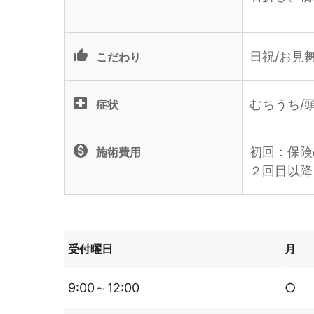
thumb_up_alt
日祝/お見舞
こだわり
local_hospital
むちうち/
症状
monetization_on
初回：保険
施術費用
２回目以降
受付曜日
月
9:00～12:00
○