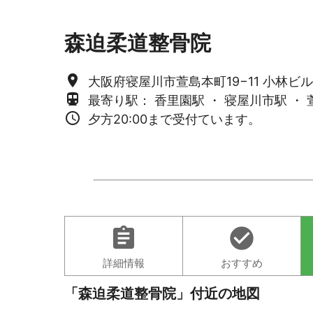
森迫柔道整骨院
place
大阪府寝屋川市萱島本町19−11 小林ビル 
directions_subway
最寄り駅： 香里園駅 ・ 寝屋川市駅 ・ 
access_time
夕方20:00まで受付ています。
assignment
check_circle
詳細情報
おすすめ
「森迫柔道整骨院」付近の地図