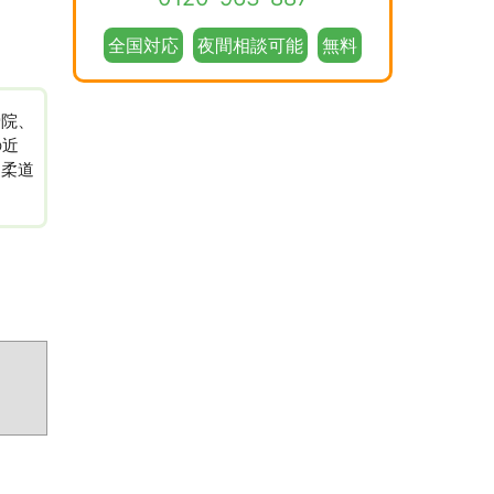
全国対応
夜間相談可能
無料
骨院、
の近
迫柔道