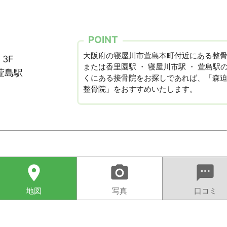
POINT
大阪府の寝屋川市萱島本町付近にある整
3F
または香里園駅 ・ 寝屋川市駅 ・ 萱島駅
萱島駅
くにある接骨院をお探しであれば、「森
整骨院」をおすすめいたします。
location_on
camera_alt
sms
地図
写真
口コミ