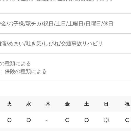
金/お子様/駅チカ/祝日/土日/土曜日/日曜日/休日
頭痛/めまい/吐き気/しびれ/交通事故リハビリ
の種類による
：保険の種類による
火
水
木
金
土
日
祝
○
○
‐
○
○
◎
○