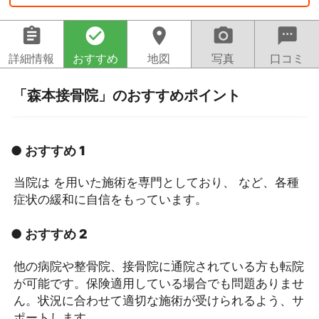
assignment
check_circle
location_on
camera_alt
sms
詳細情報
おすすめ
地図
写真
口コミ
「森本接骨院」のおすすめポイント
● おすすめ 1
当院は を用いた施術を専門としており、 など、各種
症状の緩和に自信をもっています。
● おすすめ 2
他の病院や整骨院、接骨院に通院されている方も転院
が可能です。保険適用している場合でも問題ありませ
ん。状況に合わせて適切な施術が受けられるよう、サ
ポートします。