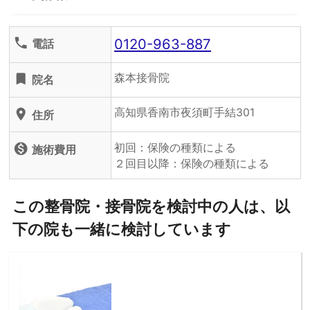
0120-963-887
phone
電話
森本接骨院
turned_in
院名
高知県香南市夜須町手結301
location_on
住所
初回：保険の種類による
monetization_on
施術費用
２回目以降：保険の種類による
この整骨院・接骨院を検討中の人は、以
下の院も一緒に検討しています