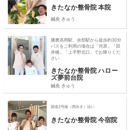
きたなか整骨院 本院
鍼灸 きゅう
播磨高岡駅、余部駅から徒歩約30分
バスをご利用の場合は「河原」「田
井橋」「上手野北口」でお降りくだ
さい
きたなか整骨院 ハロー
ズ夢前台院
鍼灸 きゅう
国道2号線（西向き）沿い
きたなか整骨院 今宿院