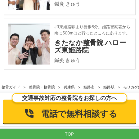
鍼灸 きゅう
JR東姫路駅より徒歩8分。姫路警察署から
南に500mほど行ったところにあります。
きたなか整骨院 ハロー
ズ東姫路院
鍼灸 きゅう
整骨ガイド
整骨院・接骨院
兵庫県
姫路市
姫路駅
モリカゲ
交通事故対応の整骨院をお探しの方へ
電話で無料相談する
TOP