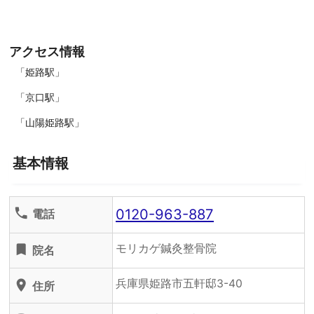
アクセス情報
「姫路駅」
「京口駅」
「山陽姫路駅」
基本情報
0120-963-887
phone
電話
モリカゲ鍼灸整骨院
turned_in
院名
兵庫県姫路市五軒邸3-40
location_on
住所