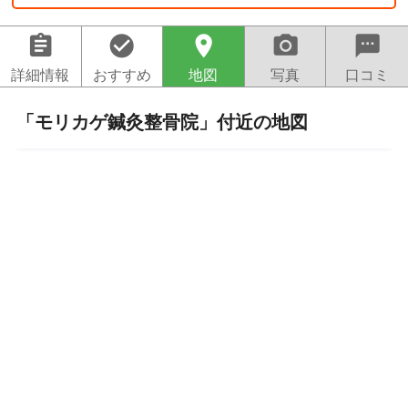
assignment
check_circle
location_on
camera_alt
sms
詳細情報
おすすめ
地図
写真
口コミ
「モリカゲ鍼灸整骨院」付近の地図