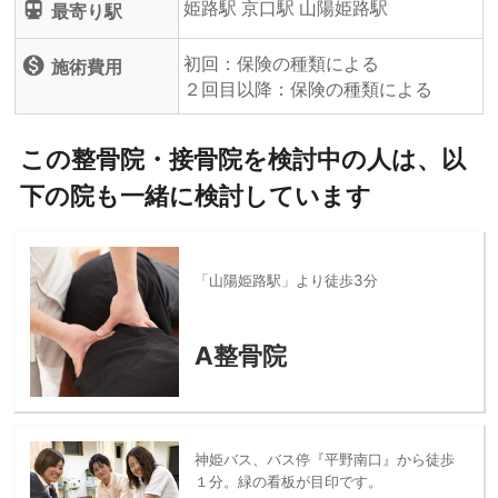
姫路駅 京口駅 山陽姫路駅
directions_subway
最寄り駅
初回：保険の種類による
monetization_on
施術費用
２回目以降：保険の種類による
この整骨院・接骨院を検討中の人は、以
下の院も一緒に検討しています
「山陽姫路駅」より徒歩3分
A整骨院
神姫バス、バス停『平野南口』から徒歩
１分。緑の看板が目印です。