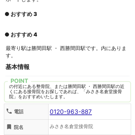
● おすすめ 3
● おすすめ 4
最寄り駅は勝間田駅 ・ 西勝間田駅です。内にありま
す。
基本情報
POINT
の付近にある整骨院、または勝間田駅 ・ 西勝間田駅の近
くにある接骨院をお探しであれば、「みさき名倉堂接骨
院」をおすすめいたします。
0120-963-887
phone
電話
みさき名倉堂接骨院
turned_in
院名