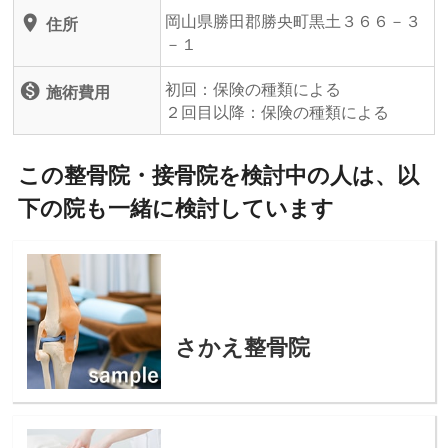
岡山県勝田郡勝央町黒土３６６－３
location_on
住所
－１
初回：保険の種類による
monetization_on
施術費用
２回目以降：保険の種類による
この整骨院・接骨院を検討中の人は、以
下の院も一緒に検討しています
さかえ整骨院