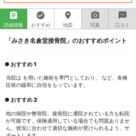
assignment
check_circle
location_on
camera_alt
sms
詳細情報
おすすめ
地図
写真
口コミ
「みさき名倉堂接骨院」のおすすめポイント
● おすすめ 1
当院は を用いた施術を専門としており、 など、各種
症状の緩和に自信をもっています。
● おすすめ 2
他の病院や整骨院、接骨院に通院されている方も転院
が可能です。保険適用している場合でも問題ありませ
ん。状況に合わせて適切な施術が受けられるよう、サ
ポートします。