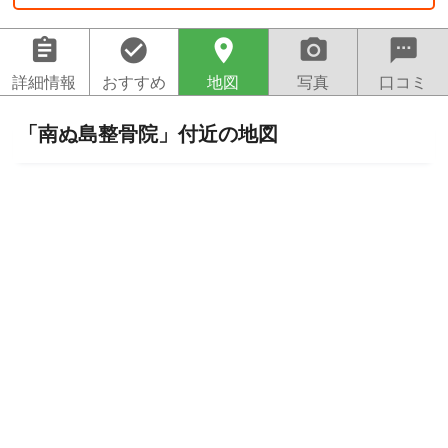
assignment
check_circle
location_on
camera_alt
sms
詳細情報
おすすめ
地図
写真
口コミ
「南ぬ島整骨院」付近の地図