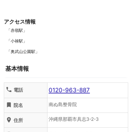
アクセス情報
「赤嶺駅」
「小禄駅」
「奥武山公園駅」
基本情報
0120-963-887
phone
電話
南ぬ島整骨院
turned_in
院名
沖縄県那覇市具志3-2-3
location_on
住所