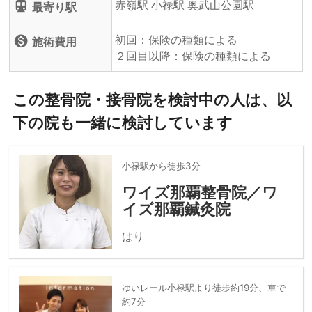
赤嶺駅 小禄駅 奥武山公園駅
directions_subway
最寄り駅
初回：保険の種類による
monetization_on
施術費用
２回目以降：保険の種類による
この整骨院・接骨院を検討中の人は、以
下の院も一緒に検討しています
小禄駅から徒歩3分
ワイズ那覇整骨院／ワ
イズ那覇鍼灸院
はり
ゆいレール小禄駅より徒歩約19分、車で
約7分