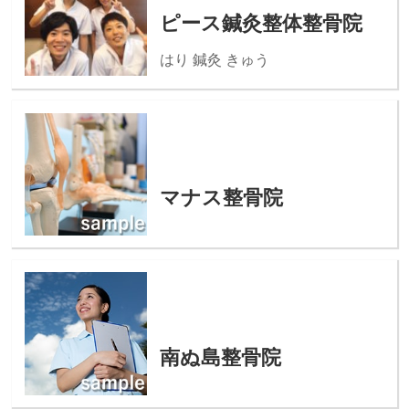
ピース鍼灸整体整骨院
はり 鍼灸 きゅう
マナス整骨院
南ぬ島整骨院