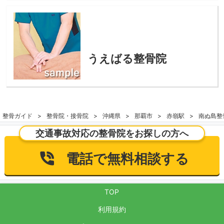
うえばる整骨院
整骨ガイド
整骨院・接骨院
沖縄県
那覇市
赤嶺駅
南ぬ島整
交通事故対応の整骨院をお探しの方へ
電話で無料相談する
TOP
利用規約