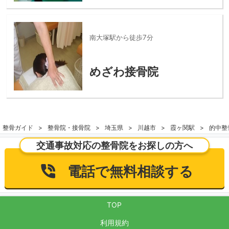
南大塚駅から徒歩7分
めざわ接骨院
整骨ガイド
整骨院・接骨院
埼玉県
川越市
霞ヶ関駅
的中整
交通事故対応の整骨院をお探しの方へ
電話で無料相談する
TOP
利用規約