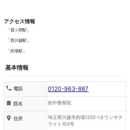
アクセス情報
「霞ヶ関駅」
「西川越駅」
「的場駅」
基本情報
0120-963-887
phone
電話
的中整骨院
turned_in
院名
埼玉県川越市的場1230-1タウンサテ
location_on
住所
ライト103号