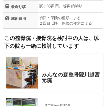
霞ヶ関駅 西川越駅 的場駅
directions_subway
最寄り駅
初回：保険の種類による
monetization_on
施術費用
２回目以降：保険の種類による
この整骨院・接骨院を検討中の人は、以
下の院も一緒に検討しています
みんなの森整骨院川越宮
元院
川越市駅から徒歩1分