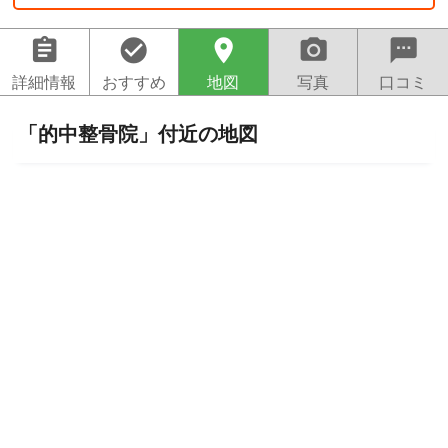
assignment
check_circle
location_on
camera_alt
sms
詳細情報
おすすめ
地図
写真
口コミ
「的中整骨院」付近の地図