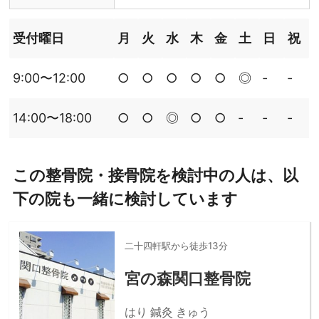
受付曜日
月
火
水
木
金
土
日
祝
9:00〜12:00
○
○
○
○
○
◎
‐
‐
14:00〜18:00
○
○
◎
○
○
‐
‐
‐
この整骨院・接骨院を検討中の人は、以
下の院も一緒に検討しています
二十四軒駅から徒歩13分
宮の森関口整骨院
はり 鍼灸 きゅう