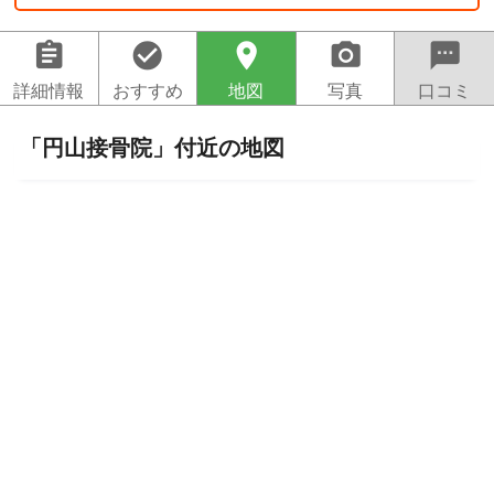
assignment
check_circle
location_on
camera_alt
sms
詳細情報
おすすめ
地図
写真
口コミ
「円山接骨院」付近の地図