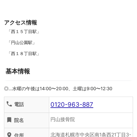
アクセス情報
「西１５丁目駅」
「円山公園駅」
「西１８丁目駅」
基本情報
◎…水曜の午後は14:00〜20:00、土曜は9:00〜12:30
0120-963-887
phone
電話
円山接骨院
turned_in
院名
北海道札幌市中央区南1条西21丁目3-
location_on
住所