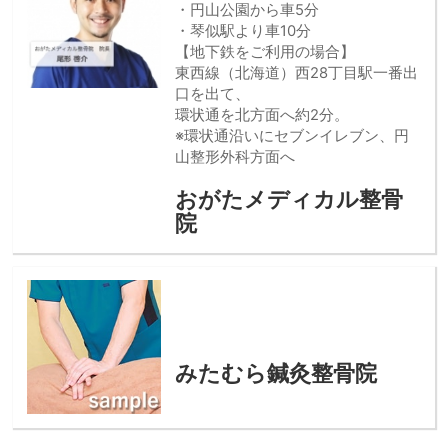
・円山公園から車5分
・琴似駅より車10分
【地下鉄をご利用の場合】
東西線（北海道）西28丁目駅一番出
口を出て、
環状通を北方面へ約2分。
※環状通沿いにセブンイレブン、円
山整形外科方面へ
おがたメディカル整骨
院
みたむら鍼灸整骨院