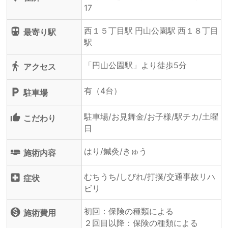
17
西１５丁目駅 円山公園駅 西１８丁目
directions_subway
最寄り駅
駅
「円山公園駅」より徒歩5分
directions_walk
アクセス
有（4台）
local_parking
駐車場
駐車場/お見舞金/お子様/駅チカ/土曜
thumb_up_alt
こだわり
日
はり/鍼灸/きゅう
airline_seat_flat
施術内容
むちうち/しびれ/打撲/交通事故リハ
local_hospital
症状
ビリ
初回：保険の種類による
monetization_on
施術費用
２回目以降：保険の種類による