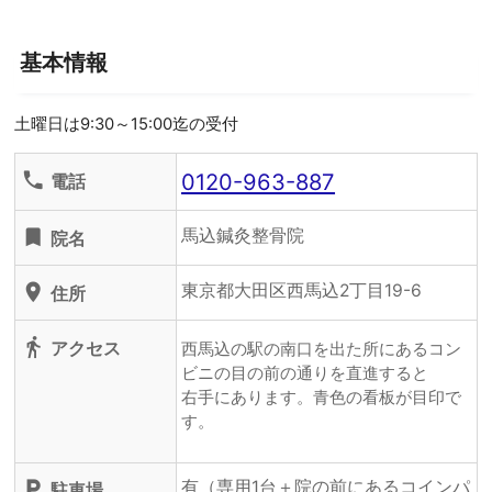
基本情報
土曜日は9:30～15:00迄の受付
0120-963-887
phone
電話
馬込鍼灸整骨院
turned_in
院名
東京都大田区西馬込2丁目19-6
location_on
住所
directions_walk
アクセス
西馬込の駅の南口を出た所にあるコン
ビニの目の前の通りを直進すると
右手にあります。青色の看板が目印で
す。
有（専用1台＋院の前にあるコインパ
local_parking
駐車場