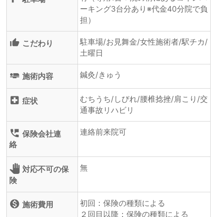
ーキング3台分あり※代金40分院で負
担）
駐車場/お見舞金/女性施術者/駅チカ/
thumb_up_alt
こだわり
土曜日
鍼灸/きゅう
airline_seat_flat
施術内容
むちうち/しびれ/腰椎捻挫/肩こり/交
local_hospital
症状
通事故リハビリ
連絡前来院可
perm_phone_msg
保険会社連
絡
無
pan_tool
対応不可の保
険
初回：保険の種類による
monetization_on
施術費用
２回目以降：保険の種類による