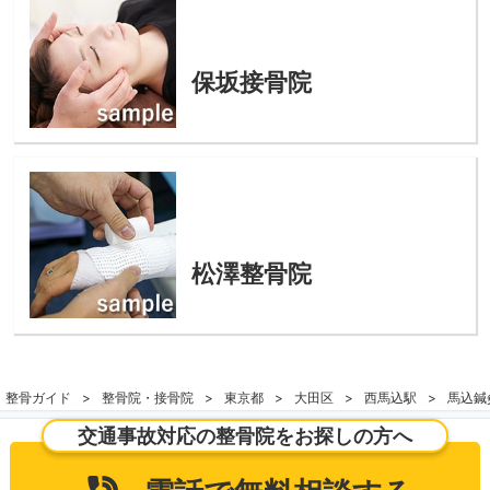
保坂接骨院
松澤整骨院
整骨ガイド
整骨院・接骨院
東京都
大田区
西馬込駅
馬込鍼
交通事故対応の整骨院をお探しの方へ