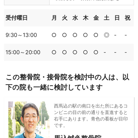
受付曜日
月
火
水
木
金
土
日
祝
9:30～13:00
○
○
○
○
○
◎
‐
‐
15:00～20:00
○
○
○
○
○
‐
‐
‐
この整骨院・接骨院を検討中の人は、以
下の院も一緒に検討しています
西馬込の駅の南口を出た所にあるコ
ンビニの目の前の通りを直進すると
右手にあります。青色の看板が目印
です。