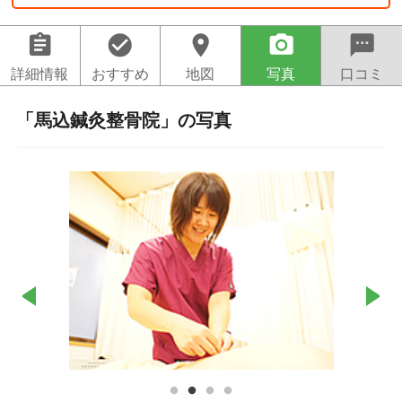
assignment
check_circle
location_on
camera_alt
sms
詳細情報
おすすめ
地図
写真
口コミ
「馬込鍼灸整骨院」の写真