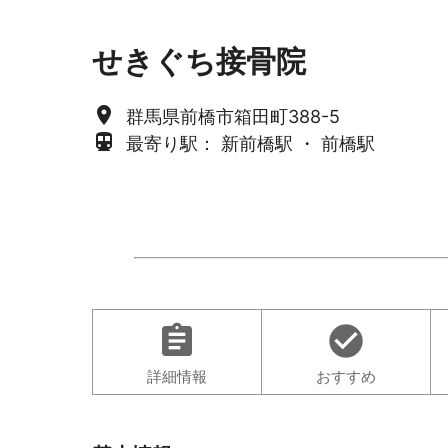
せきぐち接骨院
place
群馬県前橋市箱田町388-5
directions_subway
最寄り駅： 新前橋駅 ・ 前橋駅
assignment
check_circle
詳細情報
おすすめ