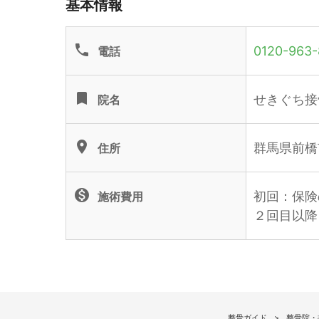
基本情報
phone
0120-963-
電話
turned_in
せきぐち接
院名
location_on
群馬県前橋市
住所
monetization_on
初回：保険
施術費用
２回目以降
整骨ガイド
整骨院・