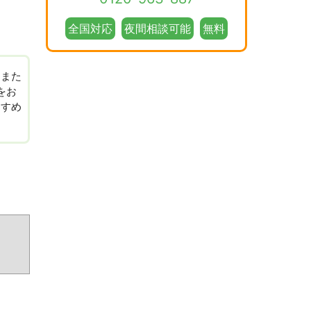
全国対応
夜間相談可能
無料
、また
をお
すすめ