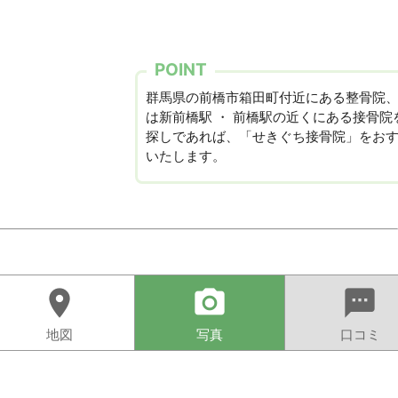
POINT
群馬県の前橋市箱田町付近にある整骨院
は新前橋駅 ・ 前橋駅の近くにある接骨院
探しであれば、「せきぐち接骨院」をお
いたします。
location_on
camera_alt
sms
地図
写真
口コミ