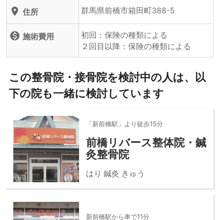
群馬県前橋市箱田町388-5
location_on
住所
初回：保険の種類による
monetization_on
施術費用
２回目以降：保険の種類による
この整骨院・接骨院を検討中の人は、以
下の院も一緒に検討しています
「新前橋駅」より徒歩15分
前橋リバース整体院・鍼
灸整骨院
はり 鍼灸 きゅう
新前橋駅から車で11分