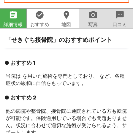
assignment
check_circle
location_on
camera_alt
sms
詳細情報
おすすめ
地図
写真
口コミ
「せきぐち接骨院」のおすすめポイント
● おすすめ 1
当院は を用いた施術を専門としており、 など、各種
症状の緩和に自信をもっています。
● おすすめ 2
他の病院や整骨院、接骨院に通院されている方も転院
が可能です。保険適用している場合でも問題ありませ
ん。状況に合わせて適切な施術が受けられるよう、サ
ポートします。