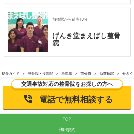
前橋駅から徒歩10分
げんき堂まえばし整骨
院
整骨ガイド
整骨院・接骨院
群馬県
前橋市
新前橋駅
せきぐ
交通事故対応の整骨院をお探しの方へ
電話で無料相談する
TOP
利用規約