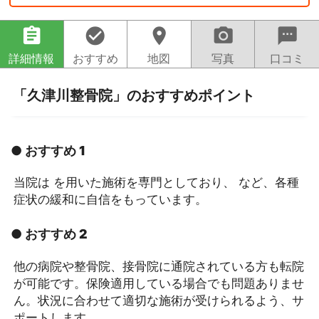
assignment
check_circle
location_on
camera_alt
sms
詳細情報
おすすめ
地図
写真
口コミ
「久津川整骨院」のおすすめポイント
● おすすめ 1
当院は を用いた施術を専門としており、 など、各種
症状の緩和に自信をもっています。
● おすすめ 2
他の病院や整骨院、接骨院に通院されている方も転院
が可能です。保険適用している場合でも問題ありませ
ん。状況に合わせて適切な施術が受けられるよう、サ
ポートします。