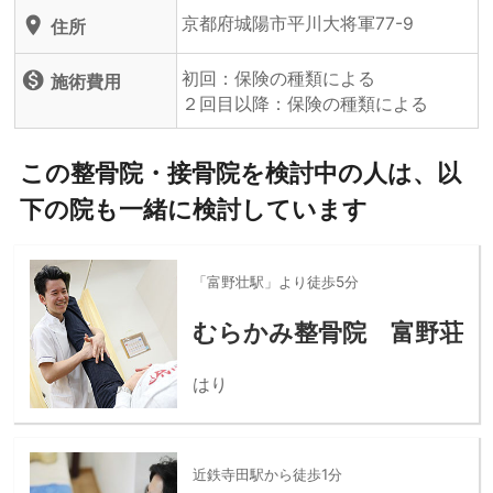
京都府城陽市平川大将軍77-9
location_on
住所
初回：保険の種類による
monetization_on
施術費用
２回目以降：保険の種類による
この整骨院・接骨院を検討中の人は、以
下の院も一緒に検討しています
「富野壮駅」より徒歩5分
むらかみ整骨院 富野荘
はり
近鉄寺田駅から徒歩1分