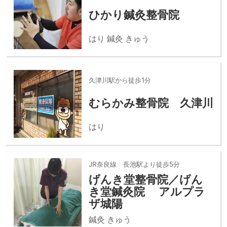
ひかり鍼灸整骨院
はり 鍼灸 きゅう
久津川駅から徒歩1分
むらかみ整骨院 久津川
はり
JR奈良線 長池駅より徒歩5分
げんき堂整骨院／げん
き堂鍼灸院 アルプラ
ザ城陽
鍼灸 きゅう