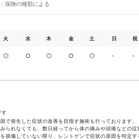
：保険の種類による
火
水
木
金
土
日
祝
◎
○
◎
○
◎
‐
‐
院です
原因で発生した症状の改善を目指す施術も行っております。
がみられなくても、数日経ってから体の痛みや頭痛などの症
骨を損傷していない限り、レントゲンで症状の原因を特定す