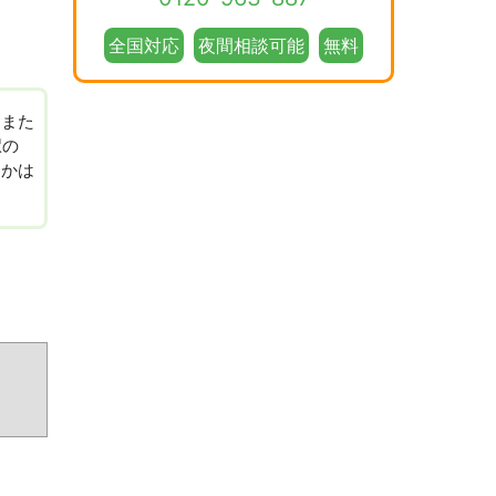
全国対応
夜間相談可能
無料
、また
駅の
なかは