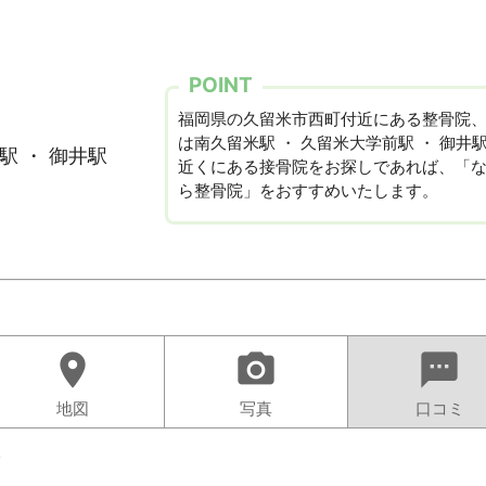
POINT
福岡県の久留米市西町付近にある整骨院
は南久留米駅 ・ 久留米大学前駅 ・ 御井
駅 ・ 御井駅
近くにある接骨院をお探しであれば、「
ら整骨院」をおすすめいたします。
location_on
camera_alt
sms
地図
写真
口コミ
ト