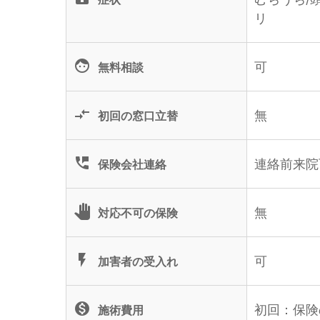
リ
face
可
無料相談
compare_arrows
無
初回の窓口立替
perm_phone_msg
連絡前来院
保険会社連絡
pan_tool
無
対応不可の保険
flash_on
可
加害者の受入れ
monetization_on
初回：保険
施術費用