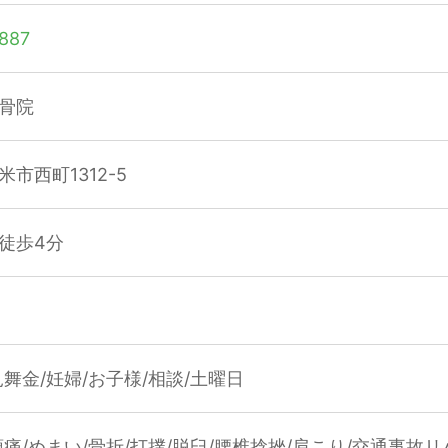
887
骨院
市西町1312-5
徒歩4分
舞金/妊婦/お子様/相談/土曜日
頭痛/めまい/骨折/打撲/脱臼/腰椎捻挫/肩こり/交通事故リ