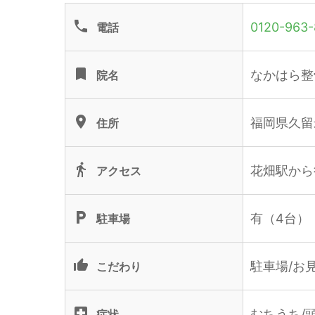
phone
0120-963-
電話
turned_in
なかはら整
院名
location_on
福岡県久留米
住所
directions_walk
花畑駅から
アクセス
local_parking
有（4台）
駐車場
thumb_up_alt
駐車場/お見
こだわり
local_hospital
むちうち/
症状