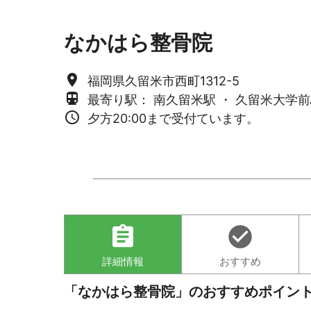
なかはら整骨院
place
福岡県久留米市西町1312-5
directions_subway
最寄り駅： 南久留米駅 ・ 久留米大学前
access_time
夕方20:00まで受付ています。
assignment
check_circle
詳細情報
おすすめ
「なかはら整骨院」のおすすめポイン