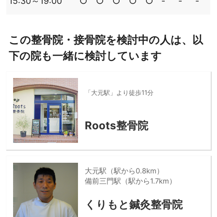
15:30～19:00
○
○
○
○
○
‐
‐
‐
この整骨院・接骨院を検討中の人は、以
下の院も一緒に検討しています
「大元駅」より徒歩11分
Roots整骨院
大元駅（駅から0.8km）
備前三門駅（駅から1.7km）
くりもと鍼灸整骨院