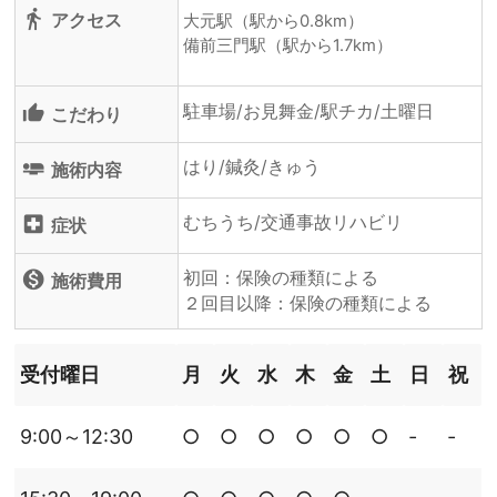
directions_walk
アクセス
大元駅（駅から0.8km）
備前三門駅（駅から1.7km）
駐車場/お見舞金/駅チカ/土曜日
thumb_up_alt
こだわり
はり/鍼灸/きゅう
airline_seat_flat
施術内容
むちうち/交通事故リハビリ
local_hospital
症状
初回：保険の種類による
monetization_on
施術費用
２回目以降：保険の種類による
受付曜日
月
火
水
木
金
土
日
祝
9:00～12:30
○
○
○
○
○
○
‐
‐