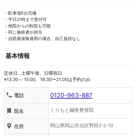
・駐車場6台完備
・平日21時まで受付可
・他院からの転院も可能
・同じ施術者が担当
・自賠責保険適用の場合、自己負担なし
基本情報
定休日…土曜午後、日曜祝日
※13:30～ 15:00、19:30〜21:00は予約のみ
0120-963-887
phone
電話
くりもと鍼灸整骨院
turned_in
院名
岡山県岡山市北区野田2-2-10
location_on
住所