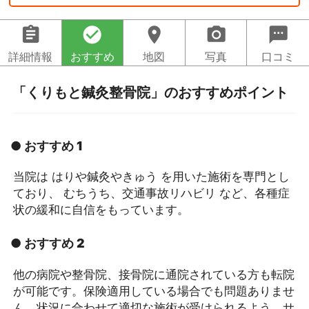
assignment
check_circle
location_on
camera_alt
sms
詳細情報
おすすめ
地図
写真
口コミ
「くりもと鍼灸整骨院」のおすすめポイント
● おすすめ 1
当院は はりや鍼灸やきゅう を用いた施術を専門とし
ており、 むちうち、交通事故リハビリ など、各種症
状の緩和に自信をもっています。
● おすすめ 2
他の病院や整骨院、接骨院に通院されている方も転院
が可能です。保険適用している場合でも問題ありませ
ん。状況に合わせて適切な施術が受けられるよう、サ