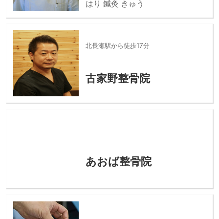
はり 鍼灸 きゅう
北長瀬駅から徒歩17分
古家野整骨院
あおば整骨院