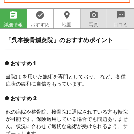
assignment
check_circle
location_on
camera_alt
sms
詳細情報
おすすめ
地図
写真
口コミ
「呉本接骨鍼灸院」のおすすめポイント
● おすすめ 1
当院は を用いた施術を専門としており、 など、各種
症状の緩和に自信をもっています。
● おすすめ 2
他の病院や整骨院、接骨院に通院されている方も転院
が可能です。保険適用している場合でも問題ありませ
ん。状況に合わせて適切な施術が受けられるよう、サ
ポートします。