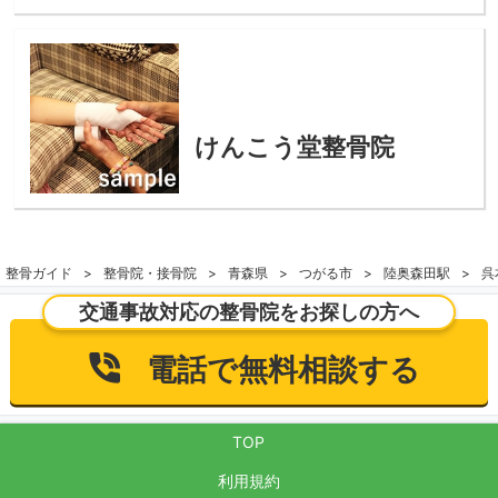
けんこう堂整骨院
整骨ガイド
整骨院・接骨院
青森県
つがる市
陸奥森田駅
呉
交通事故対応の整骨院をお探しの方へ
電話で無料相談する
TOP
利用規約