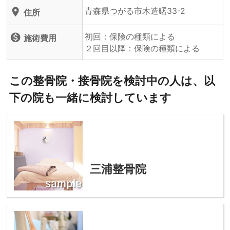
青森県つがる市木造曙33-2
location_on
住所
初回：保険の種類による
monetization_on
施術費用
２回目以降：保険の種類による
この整骨院・接骨院を検討中の人は、以
下の院も一緒に検討しています
三浦整骨院