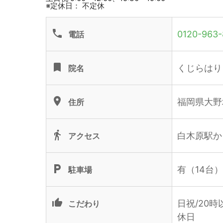
※定休日： 不定休
phone
0120-963-
電話
turned_in
くじらはり
院名
location_on
福岡県大野城
住所
directions_walk
白木原駅か
アクセス
local_parking
有（14台
駐車場
thumb_up_alt
日祝/20時
こだわり
休日