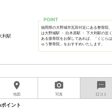
POINT
福岡県の大野城市瓦田付近にある整骨院
は大野城駅 ・ 白木原駅 ・ 下大利駅の近
大利駅
ある接骨院をお探しであれば、「くじら
ゅう整骨院」をおすすめいたします。
location_on
camera_alt
sms
地図
写真
口コミ
めポイント