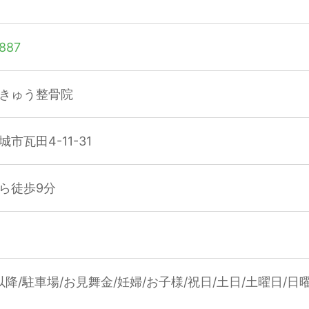
887
きゅう整骨院
市瓦田4-11-31
ら徒歩9分
）
以降/駐車場/お見舞金/妊婦/お子様/祝日/土日/土曜日/日曜