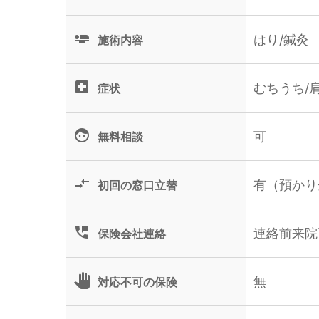
airline_seat_flat
はり/鍼灸
施術内容
local_hospital
むちうち/
症状
face
可
無料相談
compare_arrows
有（預かり金
初回の窓口立替
perm_phone_msg
連絡前来院
保険会社連絡
pan_tool
無
対応不可の保険