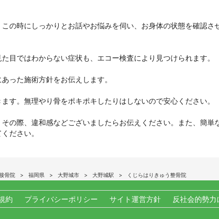
。この時にしっかりとお話やお悩みを伺い、お身体の状態を確認さ
見た目ではわからない症状も、エコー検査により見つけられます。
にあった施術方針をお伝えします。
きます。無理やり骨をポキポキしたりはしないので安心ください。
。その際、違和感などございましたらお伝えください。また、簡単
てください。
接骨院
福岡県
大野城市
大野城駅
くじらはりきゅう整骨院
規約
プライバシーポリシー
サイト運営方針
反社会的勢力