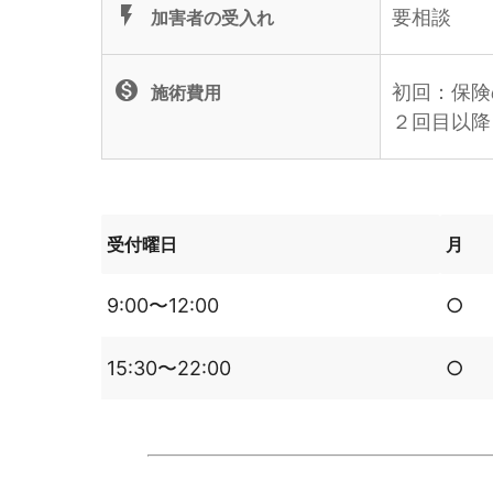
flash_on
要相談
加害者の受入れ
monetization_on
初回：保険
施術費用
２回目以降
受付曜日
月
9:00〜12:00
○
15:30〜22:00
○