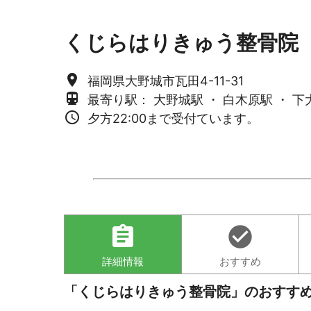
くじらはりきゅう整骨院
place
福岡県大野城市瓦田4-11-31
directions_subway
最寄り駅： 大野城駅 ・ 白木原駅 ・ 下
access_time
夕方22:00まで受付ています。
assignment
check_circle
詳細情報
おすすめ
「くじらはりきゅう整骨院」のおすす