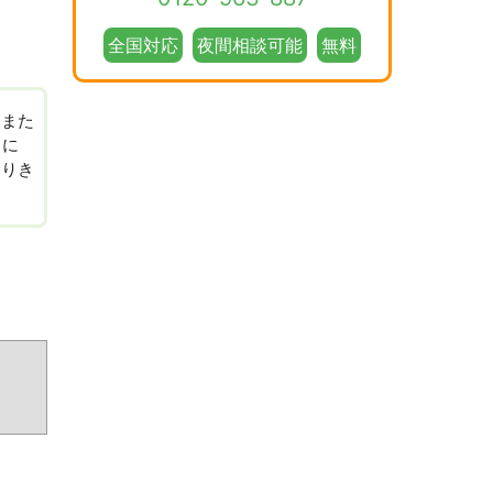
全国対応
夜間相談可能
無料
、また
くに
はりき