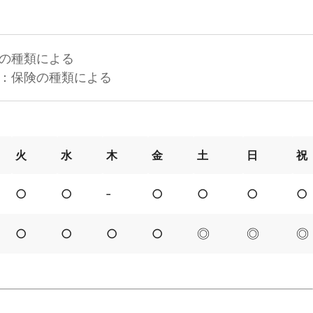
の種類による
：保険の種類による
火
水
木
金
土
日
祝
○
○
‐
○
○
○
○
○
○
○
○
◎
◎
◎