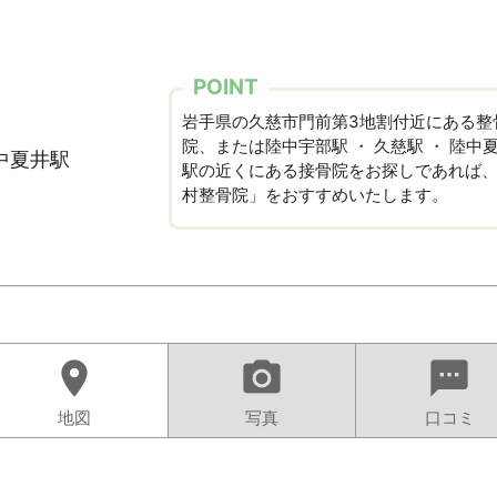
POINT
岩手県の久慈市門前第3地割付近にある整
院、または陸中宇部駅 ・ 久慈駅 ・ 陸中
陸中夏井駅
駅の近くにある接骨院をお探しであれば
村整骨院」をおすすめいたします。
location_on
camera_alt
sms
地図
写真
口コミ