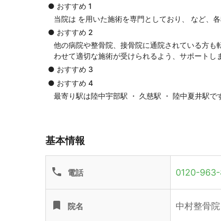
● おすすめ 1
当院は を用いた施術を専門としており、 など、
● おすすめ 2
他の病院や整骨院、接骨院に通院されている方も
わせて適切な施術が受けられるよう、サポートし
● おすすめ 3
● おすすめ 4
最寄り駅は陸中宇部駅 ・ 久慈駅 ・ 陸中夏井駅
基本情報
phone
0120-963-
電話
turned_in
中村整骨院
院名