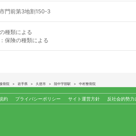
門前第3地割150-3
の種類による
：保険の種類による
接骨院
岩手県
久慈市
陸中宇部駅
中村整骨院
規約
プライバシーポリシー
サイト運営方針
反社会的勢力