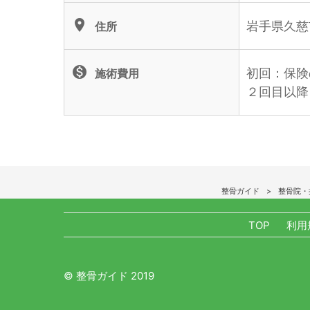
location_on
岩手県久慈市
住所
monetization_on
初回：保険
施術費用
２回目以降
整骨ガイド
整骨院・
TOP
利用
© 整骨ガイド 2019