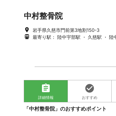
中村整骨院
place
岩手県久慈市門前第3地割150-3
directions_subway
最寄り駅： 陸中宇部駅 ・ 久慈駅 ・ 
assignment
check_circle
詳細情報
おすすめ
「中村整骨院」のおすすめポイント