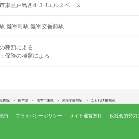
市東区戸島西4-3-1エルスペース
駅 健軍町駅 健軍交番前駅
の種類による
：保険の種類による
接骨院
熊本県
熊本市東区
東海学園前駅
こもれび整骨院
規約
プライバシーポリシー
サイト運営方針
反社会的勢力