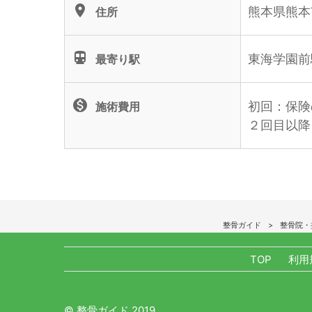
location_on
熊本県熊本
住所
directions_subway
東海学園前
最寄り駅
monetization_on
初回：保険
施術費用
２回目以降
整骨ガイド
整骨院・
TOP
利用
© 整骨ガイド 2019