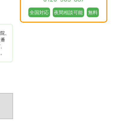
全国対応
夜間相談可能
無料
骨院、
交番
ば、
す。