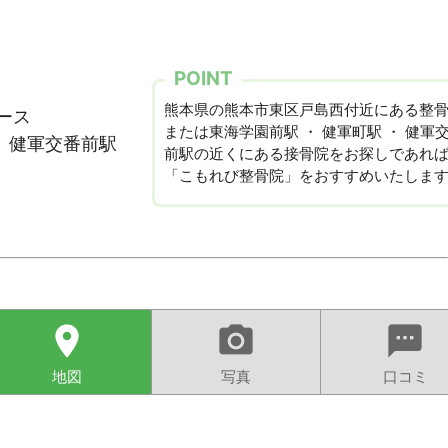
POINT
熊本県の熊本市東区戸島西付近にある整
ース
または東海学園前駅 ・ 健軍町駅 ・ 健軍
・ 健軍交番前駅
前駅の近くにある接骨院をお探しであれ
「こもれび整骨院」をおすすめいたしま
location_on
camera_alt
sms
地図
写真
口コミ