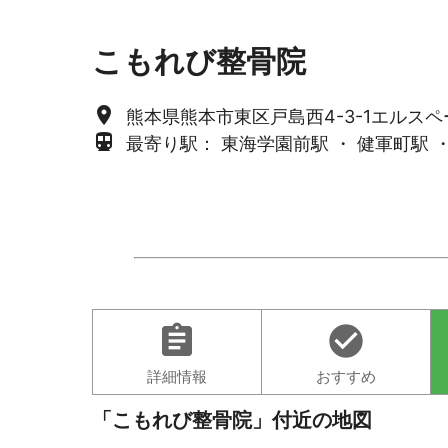
こもれび整骨院
place
熊本県熊本市東区戸島西4-3-1エルスペ
directions_subway
最寄り駅： 東海学園前駅 ・ 健軍町駅 
assignment
check_circle
詳細情報
おすすめ
「こもれび整骨院」付近の地図