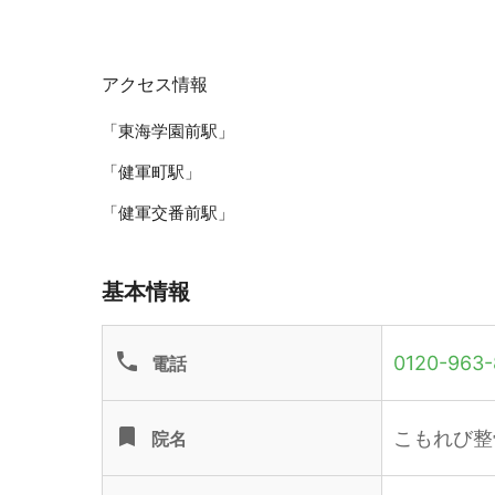
アクセス情報
「東海学園前駅」
「健軍町駅」
「健軍交番前駅」
基本情報
phone
0120-963-
電話
turned_in
こもれび整
院名