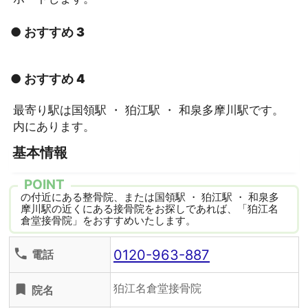
● おすすめ 3
● おすすめ 4
最寄り駅は国領駅 ・ 狛江駅 ・ 和泉多摩川駅です。
内にあります。
基本情報
POINT
の付近にある整骨院、または国領駅 ・ 狛江駅 ・ 和泉多
摩川駅の近くにある接骨院をお探しであれば、「狛江名
倉堂接骨院」をおすすめいたします。
0120-963-887
phone
電話
狛江名倉堂接骨院
turned_in
院名