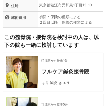
東京都狛江市元和泉1丁目13-10
location_on
住所
初回：保険の種類による
monetization_on
施術費用
２回目以降：保険の種類による
この整骨院・接骨院を検討中の人は、以
下の院も一緒に検討しています
狛江駅から徒歩1分
フルケア鍼灸接骨院
はり 鍼灸 きゅう
狛江駅から徒歩5分