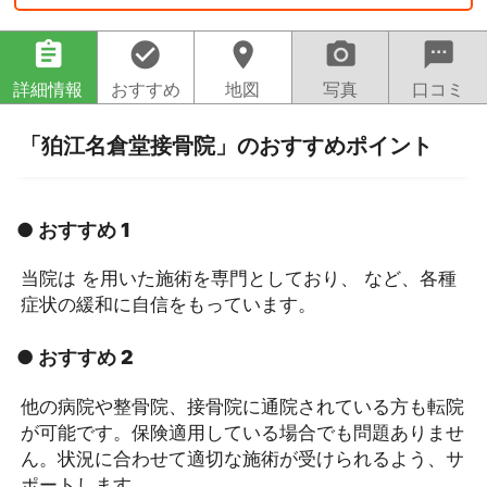
assignment
check_circle
location_on
camera_alt
sms
詳細情報
おすすめ
地図
写真
口コミ
「狛江名倉堂接骨院」のおすすめポイント
● おすすめ 1
当院は を用いた施術を専門としており、 など、各種
症状の緩和に自信をもっています。
● おすすめ 2
他の病院や整骨院、接骨院に通院されている方も転院
が可能です。保険適用している場合でも問題ありませ
ん。状況に合わせて適切な施術が受けられるよう、サ
ポートします。