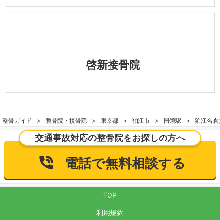
啓新接骨院
整骨ガイド
整骨院・接骨院
東京都
狛江市
国領駅
狛江名倉
交通事故対応の整骨院をお探しの方へ
電話で無料相談する
TOP
利用規約