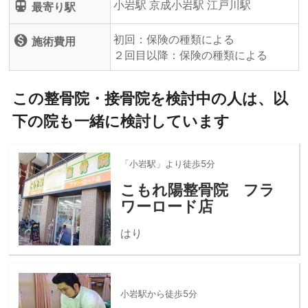
小岩駅 京成小岩駅 江戸川駅
directions_subway
最寄り駅
初回：保険の種類による
monetization_on
施術費用
２回目以降：保険の種類による
この整骨院・接骨院を検討中の人は、以
下の院も一緒に検討しています
「小岩駅」より徒歩5分
こもれ陽整骨院 フラ
ワーロード店
はり
小岩駅から徒歩5分