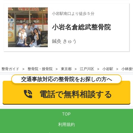
小岩駅南口より徒歩５分
小岩名倉総武整骨院
鍼灸 きゅう
整骨ガイド
整骨院・接骨院
東京都
江戸川区
小岩駅
小林接
交通事故対応の整骨院をお探しの方へ
電話で無料相談する
TOP
利用規約