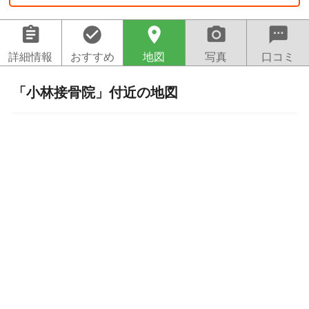
assignment
check_circle
location_on
camera_alt
sms
詳細情報
おすすめ
地図
写真
口コミ
「小林接骨院」付近の地図