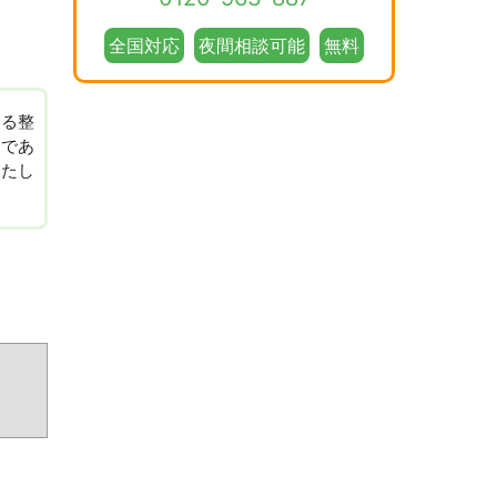
全国対応
夜間相談可能
無料
ある整
しであ
いたし