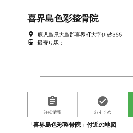
喜界島色彩整骨院
place
鹿児島県大島郡喜界町大字伊砂355
directions_subway
最寄り駅：
assignment
check_circle
詳細情報
おすすめ
「喜界島色彩整骨院」付近の地図