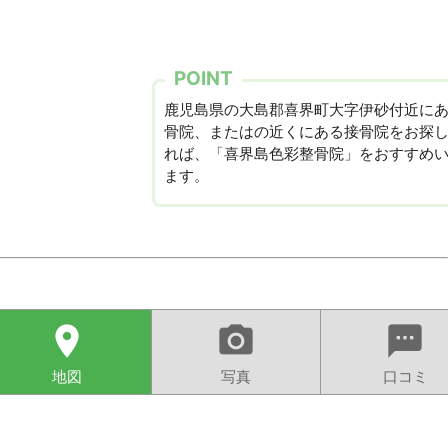
POINT
鹿児島県の大島郡喜界町大字伊砂付近に
骨院、またはの近くにある接骨院をお探
れば、「喜界島色彩整骨院」をおすすめ
ます。
location_on
camera_alt
sms
地図
写真
口コミ