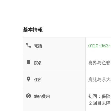
基本情報
phone
0120-963-
電話
turned_in
喜界島色彩
院名
location_on
鹿児島県大
住所
monetization_on
初回：保険
施術費用
２回目以降