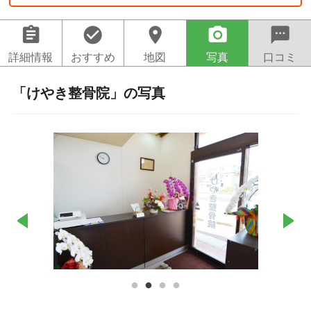
assignment
check_circle
location_on
camera_alt
sms
詳細情報
おすすめ
地図
写真
口コミ
「けやき整骨院」の写真