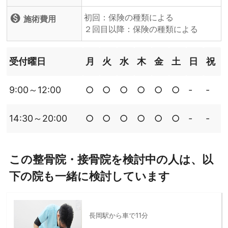
初回：保険の種類による
monetization_on
施術費用
２回目以降：保険の種類による
受付曜日
月
火
水
木
金
土
日
祝
9:00～12:00
○
○
○
○
○
○
‐
‐
14:30～20:00
○
○
○
○
○
○
‐
‐
この整骨院・接骨院を検討中の人は、以
下の院も一緒に検討しています
長岡駅から車で11分