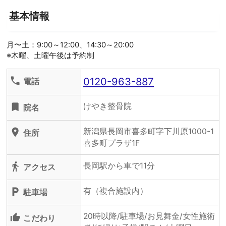
基本情報
月〜土：9:00～12:00、14:30～20:00
※木曜、土曜午後は予約制
0120-963-887
phone
電話
けやき整骨院
turned_in
院名
新潟県長岡市喜多町字下川原1000-1
location_on
住所
喜多町プラザ1F
長岡駅から車で11分
directions_walk
アクセス
有（複合施設内）
local_parking
駐車場
20時以降/駐車場/お見舞金/女性施術
thumb_up_alt
こだわり