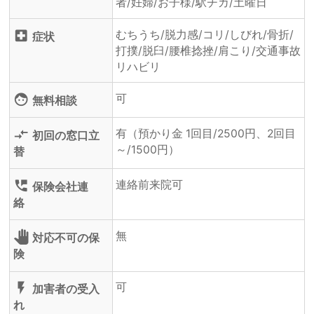
者/妊婦/お子様/駅チカ/土曜日
むちうち/脱力感/コリ/しびれ/骨折/
local_hospital
症状
打撲/脱臼/腰椎捻挫/肩こり/交通事故
リハビリ
可
face
無料相談
有（預かり金 1回目/2500円、2回目
compare_arrows
初回の窓口立
～/1500円）
替
連絡前来院可
perm_phone_msg
保険会社連
絡
無
pan_tool
対応不可の保
険
可
flash_on
加害者の受入
れ