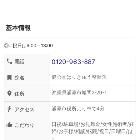
基本情報
◎…祝日は9:00～13:00
0120-963-887
phone
電話
健心堂はりきゅう整骨院
turned_in
院名
沖縄県浦添市城間2-29-1
location_on
住所
浦添市役所より車で4分
directions_walk
アクセス
日祝/駐車場/お見舞金/女性施術者/妊
thumb_up_alt
こだわり
婦/お子様/相談/転院/祝日/日曜日/は
り