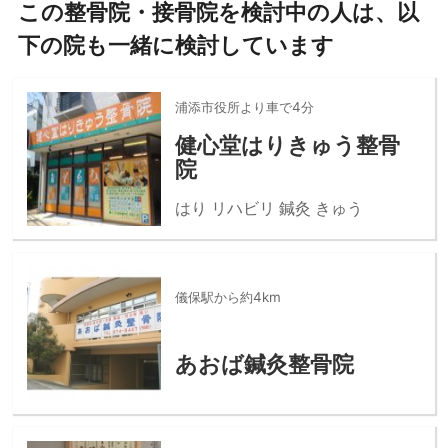
この整骨院・接骨院を検討中の人は、以
下の院も一緒に検討しています
浦添市役所より車で4分
健心堂はりきゅう整骨
院
はり リハビリ 鍼灸 きゅう
儀保駅から約4km
あおば鍼灸整骨院