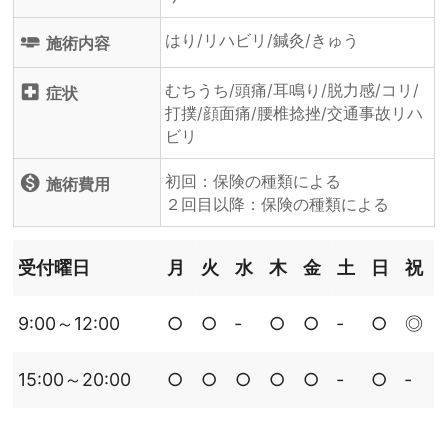
はり/リハビリ/鍼灸/きゅう
airline_seat_flat
施術内容
むちうち/頭痛/耳鳴り/脱力感/コリ/
local_hospital
症状
打撲/顔面痛/腰椎捻挫/交通事故リハ
ビリ
初回：保険の種類による
monetization_on
施術費用
２回目以降：保険の種類による
受付曜日
月
火
水
木
金
土
日
祝
9:00～12:00
○
○
‐
○
○
‐
○
◎
15:00～20:00
○
○
○
○
○
‐
○
‐