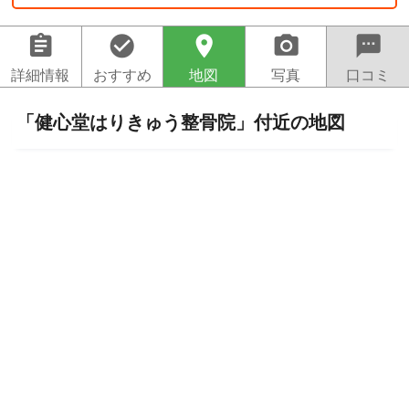
assignment
check_circle
location_on
camera_alt
sms
詳細情報
おすすめ
地図
写真
口コミ
「健心堂はりきゅう整骨院」付近の地図