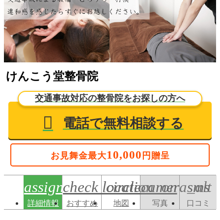
けんこう堂整骨院
交通事故対応の整骨院をお探しの方へ
電話で無料相談する
10,000
お見舞金最大
円贈呈
sms
assignment
check_circle
location_on
camera_alt
口コミ
詳細情報
おすすめ
地図
写真