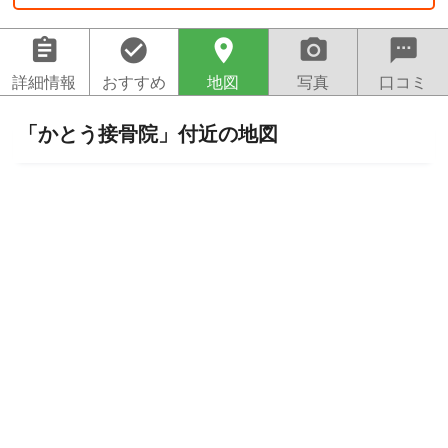
assignment
check_circle
location_on
camera_alt
sms
詳細情報
おすすめ
地図
写真
口コミ
「かとう接骨院」付近の地図