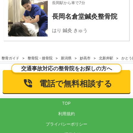
長岡駅から車で7分
長岡名倉堂鍼灸整骨院
はり 鍼灸 きゅう
整骨ガイド
整骨院・接骨院
新潟県
妙高市
北新井駅
かとう
交通事故対応の整骨院をお探しの方へ
電話で無料相談する
TOP
利用規約
プライバシーポリシー