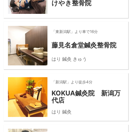
けやき整骨院
「東新潟駅」より車で16分
藤見名倉堂鍼灸整骨院
はり 鍼灸 きゅう
「新潟駅」より徒歩4分
KOKUA鍼灸院 新潟万
代店
はり 鍼灸