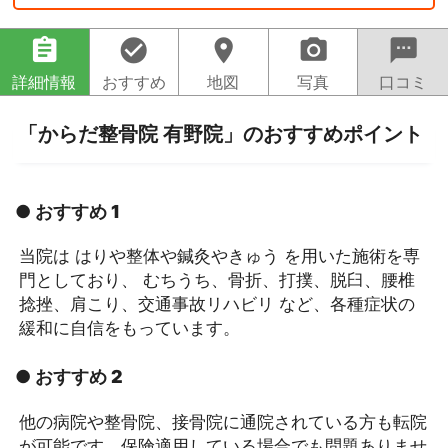
assignment
check_circle
location_on
camera_alt
sms
詳細情報
おすすめ
地図
写真
口コミ
「からだ整骨院 有野院」のおすすめポイント
● おすすめ 1
当院は はりや整体や鍼灸やきゅう を用いた施術を専
門としており、 むちうち、骨折、打撲、脱臼、腰椎
捻挫、肩こり、交通事故リハビリ など、各種症状の
緩和に自信をもっています。
● おすすめ 2
他の病院や整骨院、接骨院に通院されている方も転院
が可能です。保険適用している場合でも問題ありませ