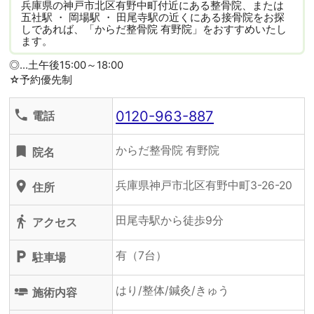
兵庫県の神戸市北区有野中町付近にある整骨院、または
五社駅 ・ 岡場駅 ・ 田尾寺駅の近くにある接骨院をお探
しであれば、「からだ整骨院 有野院」をおすすめいたし
ます。
◎…土午後15:00～18:00
☆予約優先制
0120-963-887
phone
電話
からだ整骨院 有野院
turned_in
院名
兵庫県神戸市北区有野中町3-26-20
location_on
住所
田尾寺駅から徒歩9分
directions_walk
アクセス
有（7台）
local_parking
駐車場
はり/整体/鍼灸/きゅう
airline_seat_flat
施術内容