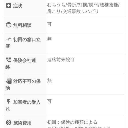
むちうち/骨折/打撲/脱臼/腰椎捻挫/
local_hospital
症状
肩こり/交通事故リハビリ
可
face
無料相談
無
compare_arrows
初回の窓口立
替
連絡前来院可
perm_phone_msg
保険会社連
絡
無
pan_tool
対応不可の保
険
可
flash_on
加害者の受入
れ
初回：保険の種類による
monetization_on
施術費用