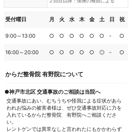
２回目以降：保険の種類による
受付曜日
月
火
水
木
金
土
日
祝
9:00～13:00
○
○
○
○
○
○
‐
○
16:00～20:00
○
○
○
○
○
◎
‐
○
からだ整骨院 有野院について
●神戸市北区 交通事故のご相談は当院へ
交通事故にあい、むちうちや怪我による症状があら
われお悩みの被害者様は、ぜひ交通事故対応に力を
入れているからだ整骨院 有野院へご相談くださ
い。
レントゲンでは異常なしと言われたにもかかわらず