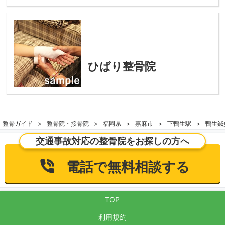
ひばり整骨院
整骨ガイド
整骨院・接骨院
福岡県
嘉麻市
下鴨生駅
鴨生鍼
交通事故対応の整骨院をお探しの方へ
電話で無料相談する
TOP
利用規約