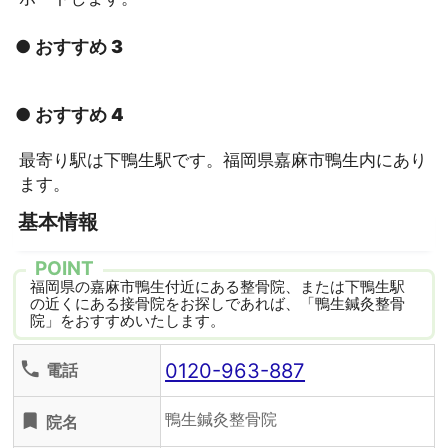
● おすすめ 3
● おすすめ 4
最寄り駅は下鴨生駅です。福岡県嘉麻市鴨生内にあり
ます。
基本情報
POINT
福岡県の嘉麻市鴨生付近にある整骨院、または下鴨生駅
の近くにある接骨院をお探しであれば、「鴨生鍼灸整骨
院」をおすすめいたします。
0120-963-887
phone
電話
鴨生鍼灸整骨院
turned_in
院名