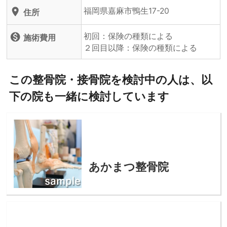
福岡県嘉麻市鴨生17-20
location_on
住所
初回：保険の種類による
monetization_on
施術費用
２回目以降：保険の種類による
この整骨院・接骨院を検討中の人は、以
下の院も一緒に検討しています
あかまつ整骨院