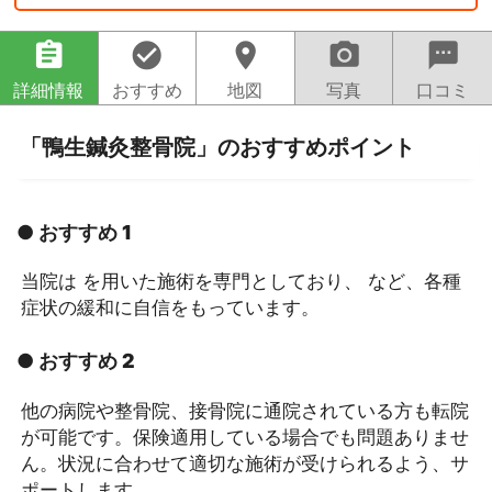
assignment
check_circle
location_on
camera_alt
sms
詳細情報
おすすめ
地図
写真
口コミ
「鴨生鍼灸整骨院」のおすすめポイント
● おすすめ 1
当院は を用いた施術を専門としており、 など、各種
症状の緩和に自信をもっています。
● おすすめ 2
他の病院や整骨院、接骨院に通院されている方も転院
が可能です。保険適用している場合でも問題ありませ
ん。状況に合わせて適切な施術が受けられるよう、サ
ポートします。