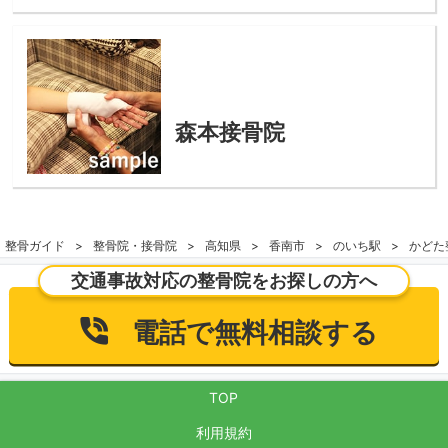
森本接骨院
整骨ガイド
整骨院・接骨院
高知県
香南市
のいち駅
かどた
交通事故対応の整骨院をお探しの方へ
電話で無料相談する
TOP
利用規約