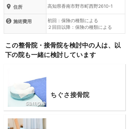
高知県香南市野市町西野2610-1
location_on
住所
初回：保険の種類による
monetization_on
施術費用
２回目以降：保険の種類による
この整骨院・接骨院を検討中の人は、以
下の院も一緒に検討しています
ちぐさ接骨院