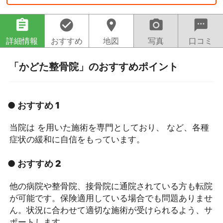
assignment
check_circle
location_on
camera_alt
sms
詳細情報
おすすめ
地図
写真
口コミ
「かどた整骨院」のおすすめポイント
● おすすめ 1
当院は を用いた施術を専門としており、 など、各種
症状の緩和に自信をもっています。
● おすすめ 2
他の病院や整骨院、接骨院に通院されている方も転院
が可能です。保険適用している場合でも問題ありませ
ん。状況に合わせて適切な施術が受けられるよう、サ
ポートします。