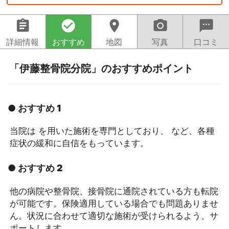
assignment
check_circle
location_on
camera_alt
sms
詳細情報
おすすめ
地図
写真
口コミ
「伊藤整骨院分院」のおすすめポイント
● おすすめ 1
当院は を用いた施術を専門としており、 など、各種
症状の緩和に自信をもっています。
● おすすめ 2
他の病院や整骨院、接骨院に通院されている方も転院
が可能です。保険適用している場合でも問題ありませ
ん。状況に合わせて適切な施術が受けられるよう、サ
ポートします。