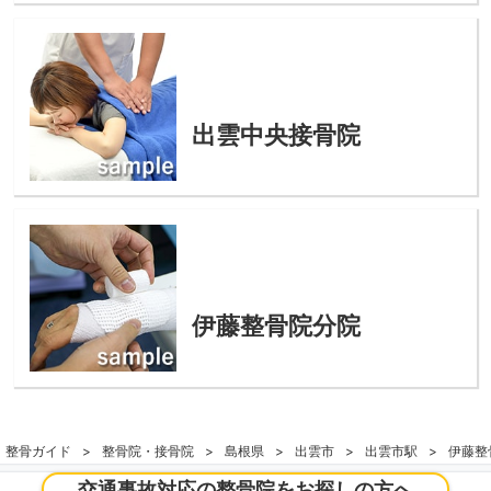
出雲中央接骨院
伊藤整骨院分院
整骨ガイド
整骨院・接骨院
島根県
出雲市
出雲市駅
伊藤整
交通事故対応の整骨院をお探しの方へ