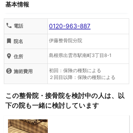
基本情報
0120-963-887
phone
電話
伊藤整骨院分院
turned_in
院名
島根県出雲市駅南町3丁目8-1
location_on
住所
初回：保険の種類による
monetization_on
施術費用
２回目以降：保険の種類による
この整骨院・接骨院を検討中の人は、以
下の院も一緒に検討しています