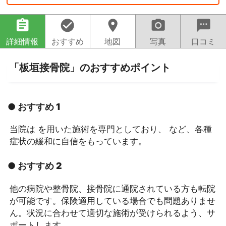
assignment
check_circle
location_on
camera_alt
sms
詳細情報
おすすめ
地図
写真
口コミ
「板垣接骨院」のおすすめポイント
● おすすめ 1
当院は を用いた施術を専門としており、 など、各種
症状の緩和に自信をもっています。
● おすすめ 2
他の病院や整骨院、接骨院に通院されている方も転院
が可能です。保険適用している場合でも問題ありませ
ん。状況に合わせて適切な施術が受けられるよう、サ
ポートします。