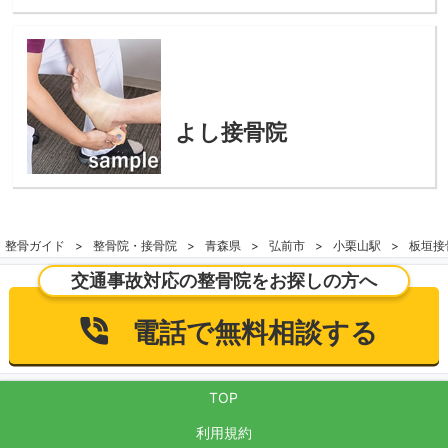
よし接骨院
整骨ガイド
整骨院・接骨院
青森県
弘前市
小栗山駅
板垣接
交通事故対応の整骨院をお探しの方へ
電話で無料相談する
TOP
利用規約