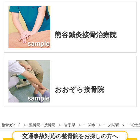
熊谷鍼灸接骨治療院
おおぞら接骨院
整骨ガイド
整骨院・接骨院
岩手県
一関市
一ノ関駅
一心堂
交通事故対応の整骨院をお探しの方へ