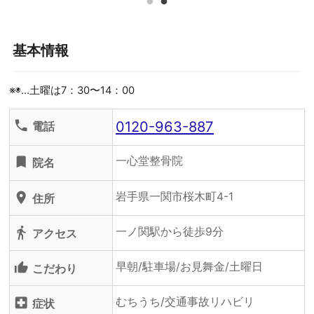
基本情報
※◉…土曜は7：30〜14：00
0120-963-887
phone
電話
一心堂整骨院
turned_in
院名
岩手県一関市桜木町4-1
location_on
住所
一ノ関駅から徒歩9分
directions_walk
アクセス
早朝/駐車場/お見舞金/土曜日
thumb_up_alt
こだわり
むちうち/交通事故リハビリ
local_hospital
症状