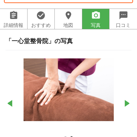
assignment
check_circle
location_on
camera_alt
sms
詳細情報
おすすめ
地図
写真
口コミ
「一心堂整骨院」の写真