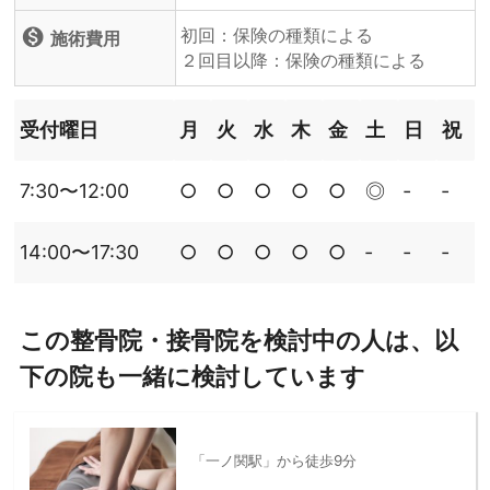
初回：保険の種類による
monetization_on
施術費用
２回目以降：保険の種類による
受付曜日
月
火
水
木
金
土
日
祝
7:30〜12:00
○
○
○
○
○
◎
‐
‐
14:00〜17:30
○
○
○
○
○
‐
‐
‐
この整骨院・接骨院を検討中の人は、以
下の院も一緒に検討しています
「一ノ関駅」から徒歩9分