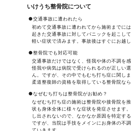
いけうち整骨院について
●交通事故に遭われたら
初めて交通事故に遭われてから施術までに
起きた交通事故に対してパニックを起こし
軽い症状で済みます。事故後はすぐにお越
●整骨院でも対応可能
交通事故だけではなく、怪我や体の不調を
怪我や病気は病院で受けられるのが正しい
ん。ですが、その中でもむち打ち症に関し
柔道整復師の資格を取得している整骨院な
●なぜむち打ちは整骨院がお勧め？
なぜむち打ち症の施術は整骨院や接骨院を
状も身体全体に様々な症状を発症させます。
し出されないので、なかなか原因を特定す
ですが、当院は手技をメインにお身体の不
ていきます。