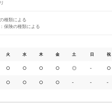
リ
の種類による
：保険の種類による
火
水
木
金
土
日
祝
○
○
○
○
◎
‐
○
○
○
○
○
‐
‐
‐