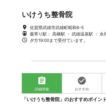
いけうち整骨院
place
佐賀県武雄市武雄町昭和6-5
directions_subway
最寄り駅： 高橋駅 ・ 武雄温泉駅 ・ 永
access_time
夕方19:00まで受付ています。
assignment
check_circle
詳細情報
おすすめ
「いけうち整骨院」のおすすめポイン