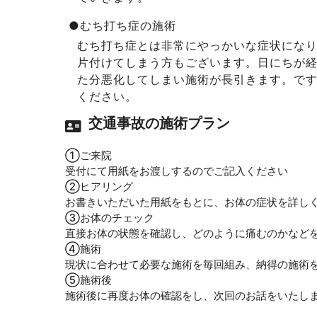
●むち打ち症の施術
むち打ち症とは非常にやっかいな症状にな
片付けてしまう方もございます。日にちが
た分悪化してしまい施術が長引きます。で
ください。
交通事故の施術プラン
①ご来院
受付にて用紙をお渡しするのでご記入ください
②ヒアリング
お書きいただいた用紙をもとに、お体の症状を詳し
③お体のチェック
直接お体の状態を確認し、どのように痛むのかなど
④施術
現状に合わせて必要な施術を毎回組み、納得の施術
⑤施術後
施術後に再度お体の確認をし、次回のお話をいたし