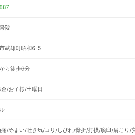
887
骨院
市武雄町昭和6-5
から徒歩6分
舞金/お子様/土曜日
ル
痛/めまい/吐き気/コリ/しびれ/骨折/打撲/脱臼/肩こり/