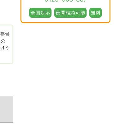
全国対応
夜間相談可能
無料
る整骨
駅の
いけう