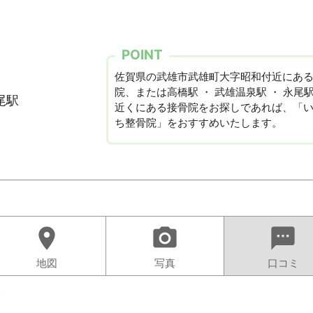
POINT
佐賀県の武雄市武雄町大字昭和付近にあ
院、または高橋駅 ・ 武雄温泉駅 ・ 永尾
尾駅
近くにある接骨院をお探しであれば、「
ち整骨院」をおすすめいたします。
location_on
camera_alt
sms
地図
写真
口コミ
ト