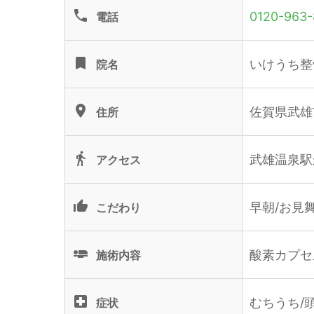
phone
0120-963-
電話
turned_in
いけうち整
院名
location_on
佐賀県武雄
住所
directions_walk
武雄温泉駅
アクセス
thumb_up_alt
早朝/お見
こだわり
airline_seat_flat
酸素カプセ
施術内容
local_hospital
むちうち/頭
症状