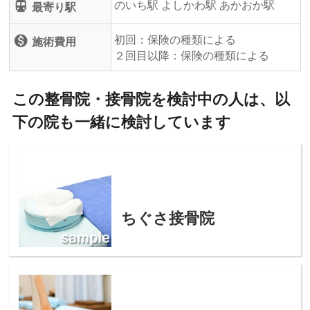
のいち駅 よしかわ駅 あかおか駅
directions_subway
最寄り駅
初回：保険の種類による
monetization_on
施術費用
２回目以降：保険の種類による
この整骨院・接骨院を検討中の人は、以
下の院も一緒に検討しています
ちぐさ接骨院