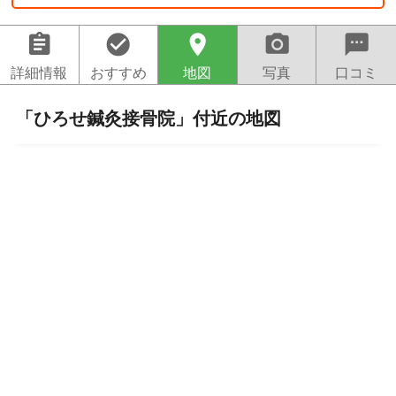
assignment
check_circle
location_on
camera_alt
sms
詳細情報
おすすめ
地図
写真
口コミ
「ひろせ鍼灸接骨院」付近の地図