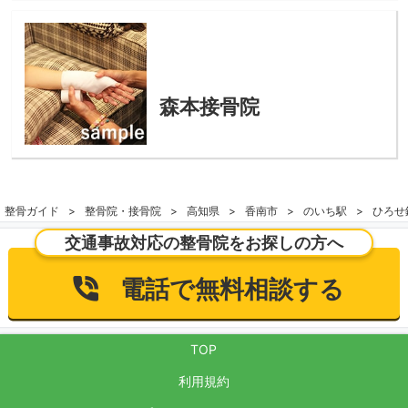
森本接骨院
整骨ガイド
整骨院・接骨院
高知県
香南市
のいち駅
ひろせ
交通事故対応の整骨院をお探しの方へ
電話で無料相談する
TOP
利用規約