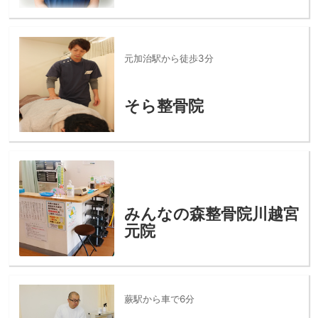
元加治駅から徒歩3分
そら整骨院
みんなの森整骨院川越宮
元院
蕨駅から車で6分