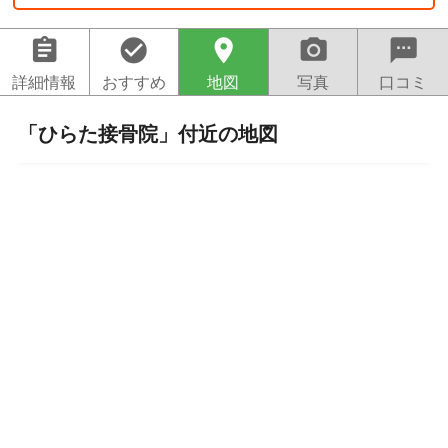
assignment
check_circle
location_on
camera_alt
sms
詳細情報
おすすめ
地図
写真
口コミ
「ひらた接骨院」付近の地図