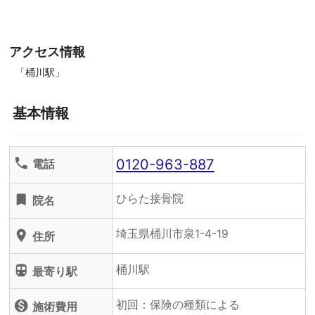
アクセス情報
「桶川駅」
基本情報
0120-963-887
phone
電話
ひらた接骨院
turned_in
院名
埼玉県桶川市泉1-4-19
location_on
住所
桶川駅
directions_subway
最寄り駅
初回：保険の種類による
monetization_on
施術費用