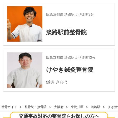
阪急京都線 淡路駅より徒歩3分
淡路駅前整骨院
阪急京都線 淡路駅より徒歩10分
けやき鍼灸整骨院
鍼灸 きゅう
整骨ガイド
整骨院・接骨院
大阪府
東淀川区
淡路駅
まき整
交通事故対応の整骨院をお探しの方へ