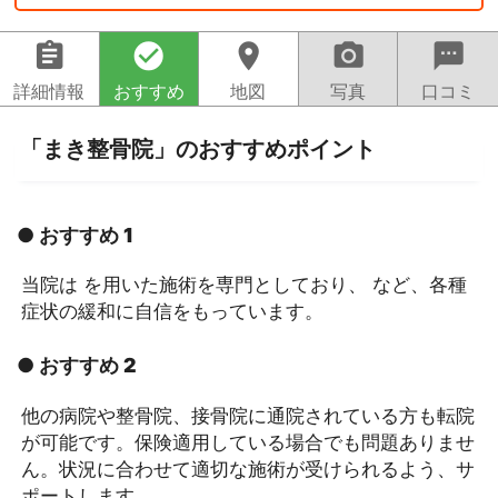
assignment
check_circle
location_on
camera_alt
sms
詳細情報
おすすめ
地図
写真
口コミ
「まき整骨院」のおすすめポイント
● おすすめ 1
当院は を用いた施術を専門としており、 など、各種
症状の緩和に自信をもっています。
● おすすめ 2
他の病院や整骨院、接骨院に通院されている方も転院
が可能です。保険適用している場合でも問題ありませ
ん。状況に合わせて適切な施術が受けられるよう、サ
ポートします。