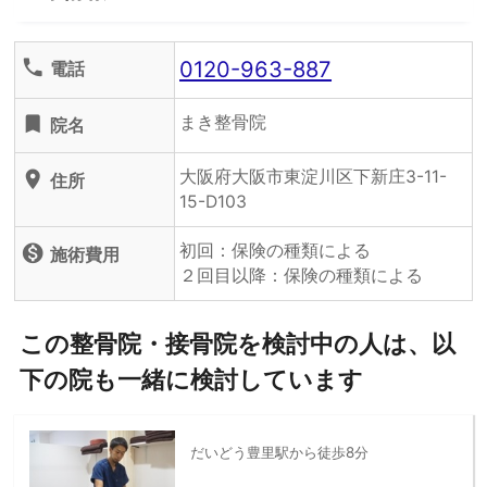
0120-963-887
phone
電話
まき整骨院
turned_in
院名
大阪府大阪市東淀川区下新庄3-11-
location_on
住所
15-D103
初回：保険の種類による
monetization_on
施術費用
２回目以降：保険の種類による
この整骨院・接骨院を検討中の人は、以
下の院も一緒に検討しています
だいどう豊里駅から徒歩8分