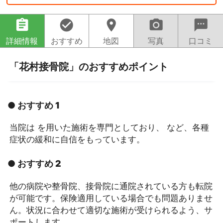
assignment
check_circle
location_on
camera_alt
sms
詳細情報
おすすめ
地図
写真
口コミ
「花村接骨院」のおすすめポイント
● おすすめ 1
当院は を用いた施術を専門としており、 など、各種
症状の緩和に自信をもっています。
● おすすめ 2
他の病院や整骨院、接骨院に通院されている方も転院
が可能です。保険適用している場合でも問題ありませ
ん。状況に合わせて適切な施術が受けられるよう、サ
ポートします。