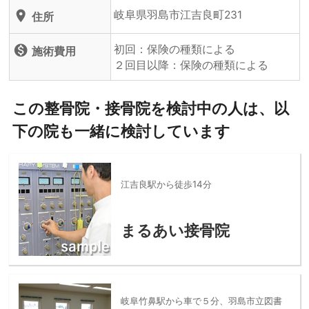
岐阜県羽島市江吉良町231
location_on
住所
初回：保険の種類による
monetization_on
施術費用
２回目以降：保険の種類による
この整骨院・接骨院を検討中の人は、以
下の院も一緒に検討しています
江吉良駅から徒歩14分
まるあい接骨院
岐阜竹鼻駅から車で５分、羽島市立図書