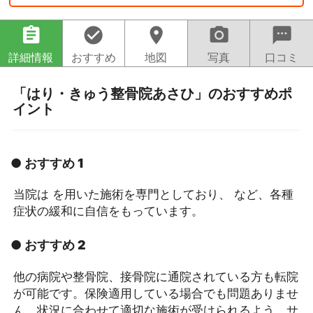
assignment
check_circle
location_on
camera_alt
sms
詳細情報
おすすめ
地図
写真
口コミ
「はり・きゅう整骨院あさひ」のおすすめポ
イント
● おすすめ 1
当院は を用いた施術を専門としており、 など、各種
症状の緩和に自信をもっています。
● おすすめ 2
他の病院や整骨院、接骨院に通院されている方も転院
が可能です。保険適用している場合でも問題ありませ
ん。状況に合わせて適切な施術が受けられるよう、サ