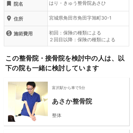
はり・きゅう整骨院あさひ
turned_in
院名
宮城県角田市角田字旭町30-1
location_on
住所
初回：保険の種類による
monetization_on
施術費用
２回目以降：保険の種類による
この整骨院・接骨院を検討中の人は、以
下の院も一緒に検討しています
富沢駅から車で5分
あさか整骨院
整体