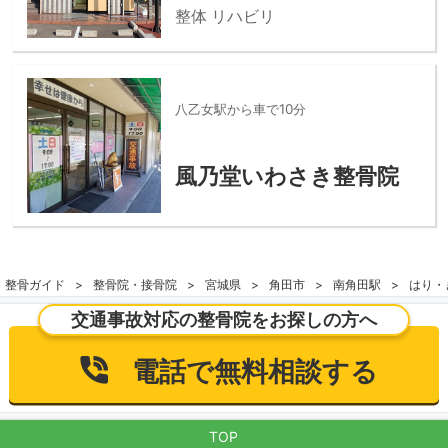
整体 リハビリ
八乙女駅から車で10分
風乃堂いわさき整骨院
整骨ガイド
整骨院・接骨院
宮城県
角田市
南角田駅
はり・
交通事故対応の整骨院をお探しの方へ
電話で無料相談する
TOP