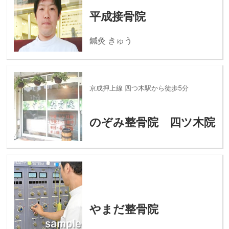
平成接骨院
鍼灸 きゅう
京成押上線 四つ木駅から徒歩5分
のぞみ整骨院 四ツ木院
やまだ整骨院