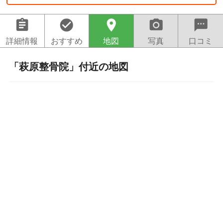
assignment
check_circle
location_on
camera_alt
sms
詳細情報
おすすめ
地図
写真
口コミ
「萩原整骨院」付近の地図