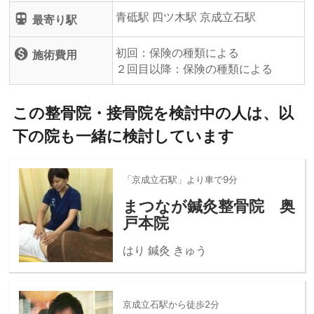
青砥駅 四ツ木駅 京成立石駅
directions_subway
最寄り駅
初回：保険の種類による
monetization_on
施術費用
２回目以降：保険の種類による
この整骨院・接骨院を検討中の人は、以
下の院も一緒に検討しています
「京成立石駅」より車で9分
まつなが鍼灸整骨院 奥
戸本院
はり 鍼灸 きゅう
京成立石駅から徒歩2分