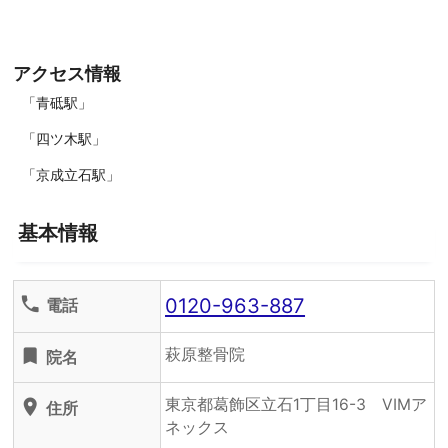
アクセス情報
「青砥駅」
「四ツ木駅」
「京成立石駅」
基本情報
0120-963-887
phone
電話
萩原整骨院
turned_in
院名
東京都葛飾区立石1丁目16-3 VIMア
location_on
住所
ネックス