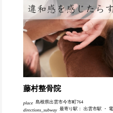
藤村整骨院
島根県出雲市今市町764
place
最寄り駅： 出雲市駅 ・ 
directions_subway