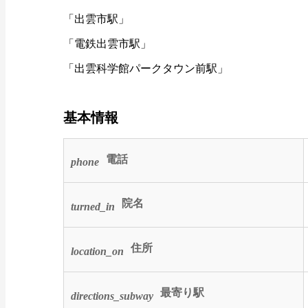
「出雲市駅」
「電鉄出雲市駅」
「出雲科学館パークタウン前駅」
基本情報
電話
phone
院名
turned_in
住所
location_on
最寄り駅
directions_subway