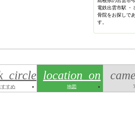
島根県の出雲市今
電鉄出雲市駅 ・
骨院をお探しで
す。
k_circle
location_on
came
おすすめ
地図