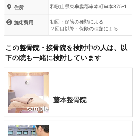
和歌山県東牟婁郡串本町串本875-1
location_on
住所
初回：保険の種類による
monetization_on
施術費用
２回目以降：保険の種類による
この整骨院・接骨院を検討中の人は、以
下の院も一緒に検討しています
藤本整骨院