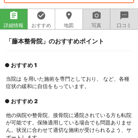
assignment
check_circle
location_on
camera_alt
sms
詳細情報
おすすめ
地図
写真
口コミ
「藤本整骨院」のおすすめポイント
● おすすめ 1
当院は を用いた施術を専門としており、 など、各種
症状の緩和に自信をもっています。
● おすすめ 2
他の病院や整骨院、接骨院に通院されている方も転院
が可能です。保険適用している場合でも問題ありませ
ん。状況に合わせて適切な施術が受けられるよう、サ
ポートします。