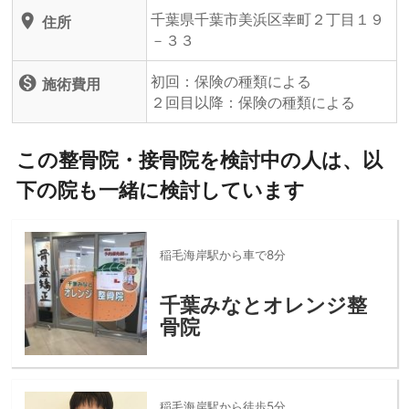
千葉県千葉市美浜区幸町２丁目１９
location_on
住所
－３３
初回：保険の種類による
monetization_on
施術費用
２回目以降：保険の種類による
この整骨院・接骨院を検討中の人は、以
下の院も一緒に検討しています
稲毛海岸駅から車で8分
千葉みなとオレンジ整
骨院
稲毛海岸駅から徒歩5分