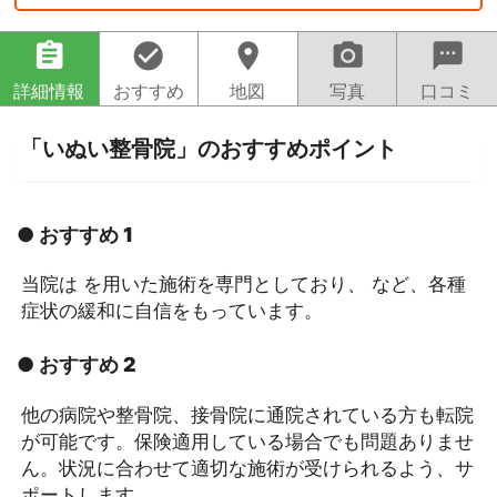
assignment
check_circle
location_on
camera_alt
sms
詳細情報
おすすめ
地図
写真
口コミ
「いぬい整骨院」のおすすめポイント
● おすすめ 1
当院は を用いた施術を専門としており、 など、各種
症状の緩和に自信をもっています。
● おすすめ 2
他の病院や整骨院、接骨院に通院されている方も転院
が可能です。保険適用している場合でも問題ありませ
ん。状況に合わせて適切な施術が受けられるよう、サ
ポートします。