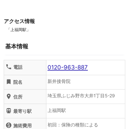
アクセス情報
「上福岡駅」
基本情報
0120-963-887
phone
電話
新井接骨院
turned_in
院名
埼玉県ふじみ野市大井1丁目5-29
location_on
住所
上福岡駅
directions_subway
最寄り駅
初回：保険の種類による
monetization_on
施術費用