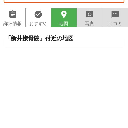
assignment
check_circle
location_on
camera_alt
sms
詳細情報
おすすめ
地図
写真
口コミ
「新井接骨院」付近の地図