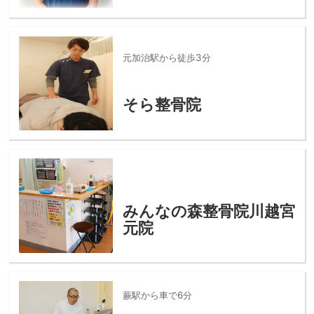
元加治駅から徒歩3分
そら整骨院
みんなの森整骨院川越宮
元院
蕨駅から車で6分