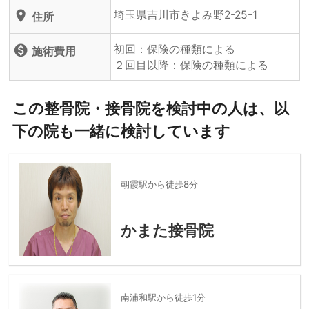
埼玉県吉川市きよみ野2-25-1
location_on
住所
初回：保険の種類による
monetization_on
施術費用
２回目以降：保険の種類による
この整骨院・接骨院を検討中の人は、以
下の院も一緒に検討しています
朝霞駅から徒歩8分
かまた接骨院
南浦和駅から徒歩1分