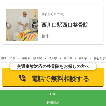
蕨駅から車で6分
西川口駅西口整骨院
整体
整骨ガイド
整骨院・接骨院
埼玉県
吉川市
吉川駅
あおしま
交通事故対応の整骨院をお探しの方へ
電話で無料相談する
TOP
利用規約