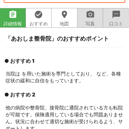
assignment
check_circle
location_on
camera_alt
sms
詳細情報
おすすめ
地図
写真
口コミ
「あおしま整骨院」のおすすめポイント
● おすすめ 1
当院は を用いた施術を専門としており、 など、各種
症状の緩和に自信をもっています。
● おすすめ 2
他の病院や整骨院、接骨院に通院されている方も転院
が可能です。保険適用している場合でも問題ありませ
ん。状況に合わせて適切な施術が受けられるよう、サ
ポートします。