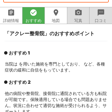
assignment
check_circle
location_on
camera_alt
sms
詳細情報
おすすめ
地図
写真
口コミ
「アクレー整骨院」のおすすめポイント
● おすすめ 1
当院は を用いた施術を専門としており、 など、各種
症状の緩和に自信をもっています。
● おすすめ 2
他の病院や整骨院、接骨院に通院されている方も転院
が可能です。保険適用している場合でも問題ありませ
ん。状況に合わせて適切な施術が受けられるよう、サ
ポートします。