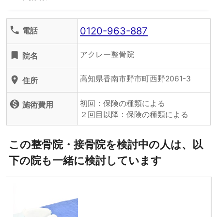
0120-963-887
phone
電話
アクレー整骨院
turned_in
院名
高知県香南市野市町西野2061-3
location_on
住所
初回：保険の種類による
monetization_on
施術費用
２回目以降：保険の種類による
この整骨院・接骨院を検討中の人は、以
下の院も一緒に検討しています