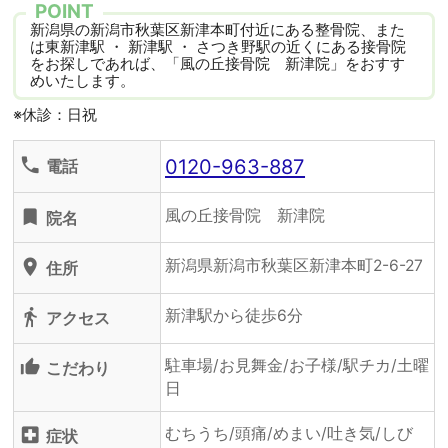
POINT
新潟県の新潟市秋葉区新津本町付近にある整骨院、また
は東新津駅 ・ 新津駅 ・ さつき野駅の近くにある接骨院
をお探しであれば、「風の丘接骨院 新津院」をおすす
めいたします。
※休診：日祝
0120-963-887
phone
電話
風の丘接骨院 新津院
turned_in
院名
新潟県新潟市秋葉区新津本町2-6-27
location_on
住所
新津駅から徒歩6分
directions_walk
アクセス
駐車場/お見舞金/お子様/駅チカ/土曜
thumb_up_alt
こだわり
日
むちうち/頭痛/めまい/吐き気/しび
local_hospital
症状