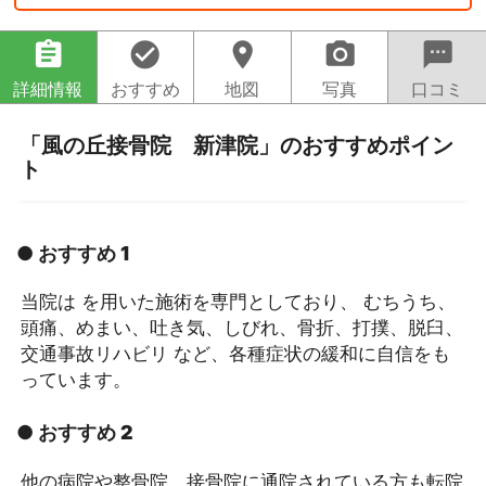
assignment
check_circle
location_on
camera_alt
sms
詳細情報
おすすめ
地図
写真
口コミ
「風の丘接骨院 新津院」のおすすめポイン
ト
● おすすめ 1
当院は を用いた施術を専門としており、 むちうち、
頭痛、めまい、吐き気、しびれ、骨折、打撲、脱臼、
交通事故リハビリ など、各種症状の緩和に自信をも
っています。
● おすすめ 2
他の病院や整骨院、接骨院に通院されている方も転院