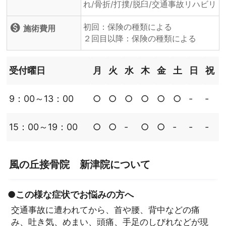
れ/骨折/打撲/脱臼/交通事故リハビリ
初回：保険の種類による
monetization_on
施術費用
２回目以降：保険の種類による
受付曜日
月
火
水
木
金
土
日
祝
9：00～13：00
○
○
○
○
○
○
‐
‐
15：00～19：00
○
○
‐
○
○
‐
‐
‐
風の丘接骨院 新津院について
●この様な症状でお悩みの方へ
交通事故に遭われてから、首や腰、背中などの痛
み、吐き気、めまい、頭痛、手足のしびれなどが現